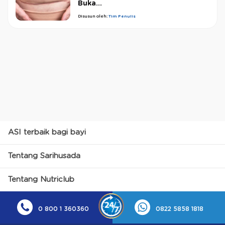
Buka...
Disusun oleh:
Tim Penulis
ASI terbaik bagi bayi
Tentang Sarihusada
Tentang Nutriclub
0 800 1 360360
0822 5858 1818