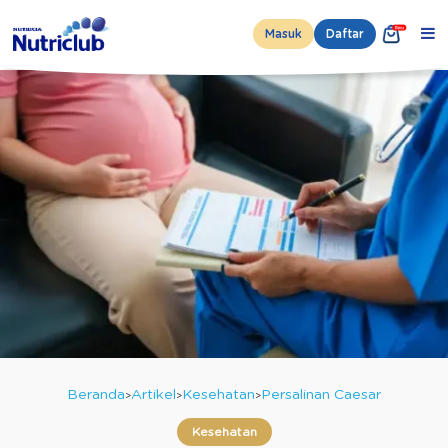
Masuk
Daftar
Beranda
Artikel
Kesehatan
Persalinan Caesar
Kesehatan