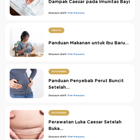
Dampak Caesar pada Imunitas Bayi
Disusun oleh:
Tim Penulis
Nutrisi
Panduan Makanan untuk Ibu Baru...
Disusun oleh:
Tim Penulis
Kesehatan
Panduan Penyebab Perut Buncit
Setelah...
Disusun oleh:
Tim Penulis
Kesehatan
Perawatan Luka Caesar Setelah
Buka...
Disusun oleh:
Tim Penulis