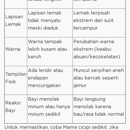
Lapisan lemak
Lemak terpisah
Lapisan
tidak menyatu
ekstrem dan sulit
Lemak
meski diaduk
tercampur
Warna tampak
Perubahan warna
Warna
lebih kusam atau
ekstrem (keabu-
keruh
abuan/kecokelatan)
Ada lendir atau
Muncul serpihan aneh
Tampilan
endapan
atau bercak seperti
Fisik
mencurigakan
jamur
Bayi menolak
Bayi langsung
Reaksi
minum atau hanya
menolak karena
Bayi
minum sedikit
bau/rasa tidak normal
Untuk memastikan, coba Mama cicipi sedikit. Jika