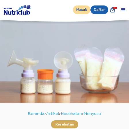
Masuk
Daftar
Beranda
Artikel
Kesehatan
Menyusui
Kesehatan