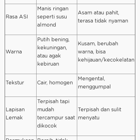
Manis ringan
Asam atau pahit,
Rasa ASI
seperti susu
terasa tidak nyaman
almond
Putih bening,
Kusam, berubah
kekuningan,
Warna
warna, bisa
atau agak
kehijauan/kecokelatan
kebiruan
Mengental,
Tekstur
Cair, homogen
menggumpal
Terpisah tapi
Lapisan
mudah
Terpisah dan sulit
Lemak
tercampur saat
menyatu
dikocok