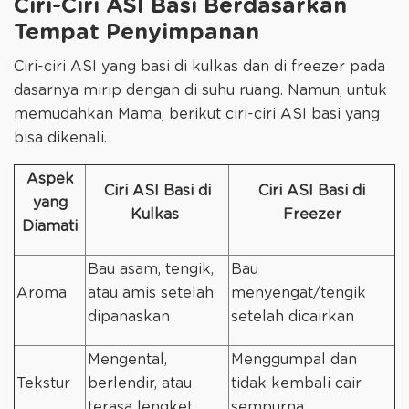
Ciri-Ciri ASI Basi Berdasarkan
Tempat Penyimpanan
Ciri-ciri ASI yang basi di kulkas dan di freezer pada
dasarnya mirip dengan di suhu ruang. Namun, untuk
memudahkan Mama, berikut ciri-ciri ASI basi yang
bisa dikenali.
Aspek
Ciri ASI Basi di
Ciri ASI Basi di
yang
Kulkas
Freezer
Diamati
Bau asam, tengik,
Bau
Aroma
atau amis setelah
menyengat/tengik
dipanaskan
setelah dicairkan
Mengental,
Menggumpal dan
Tekstur
berlendir, atau
tidak kembali cair
terasa lengket
sempurna