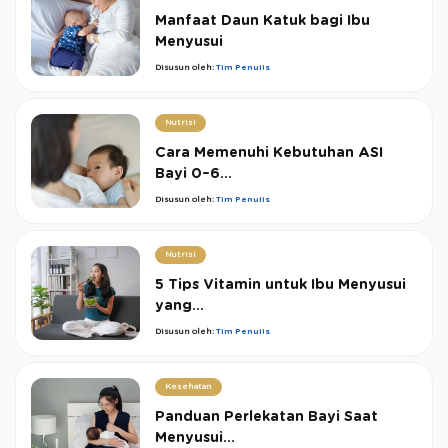
Manfaat Daun Katuk bagi Ibu
Menyusui
Disusun oleh:
Tim Penulis
Nutrisi
Cara Memenuhi Kebutuhan ASI
Bayi 0–6...
Disusun oleh:
Tim Penulis
Nutrisi
5 Tips Vitamin untuk Ibu Menyusui
yang...
Disusun oleh:
Tim Penulis
Kesehatan
Panduan Perlekatan Bayi Saat
Menyusui...