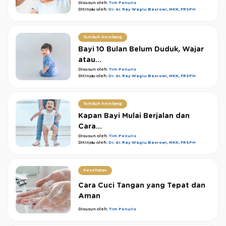
Disusun oleh:
Tim Penulis
Ditinjau oleh:
Dr. dr. Ray Wagiu Basrowi, MKK, FRSPH
Tumbuh Kembang
Bayi 10 Bulan Belum Duduk, Wajar
atau...
Disusun oleh:
Tim Penulis
Ditinjau oleh:
Dr. dr. Ray Wagiu Basrowi, MKK, FRSPH
Tumbuh Kembang
Kapan Bayi Mulai Berjalan dan
Cara...
Disusun oleh:
Tim Penulis
Ditinjau oleh:
Dr. dr. Ray Wagiu Basrowi, MKK, FRSPH
Kesehatan
Cara Cuci Tangan yang Tepat dan
Aman
Disusun oleh:
Tim Penulis