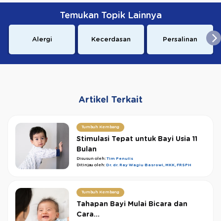
Temukan Topik Lainnya
Alergi
Kecerdasan
Persalinan
Artikel Terkait
Tumbuh Kembang
Stimulasi Tepat untuk Bayi Usia 11
Bulan
Disusun oleh:
Tim Penulis
Ditinjau oleh:
Dr. dr. Ray Wagiu Basrowi, MKK, FRSPH
Tumbuh Kembang
Tahapan Bayi Mulai Bicara dan
Cara...