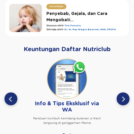
Kesehatan
Penyebab, Gejala, dan Cara
Mengobati...
Disusun oleh:
Tim Penulis
Ditinjau oleh:
Dr. dr. Ray Wagiu Basrowi, MKK, FRSPH
Keuntungan Daftar Nutriclub
Info & Tips Eksklusif via
WA
Panduan tumbuh kembang bulanan si Kecil
langsung di genggaman Mama