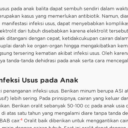
usus pada anak balita dapat sembuh sendiri dalam waktu
upakan kasus yang memerlukan antibiotik. Namun, dia
i manifestasi infeksi usus, dapat menyebabkan komplikas
ektrolit dari tubuh disebabkan karena elektrolit tersebu
idak ditangani dengan cepat, ketidakcukupan cairan dala
uplai darah ke organ-organ hingga mengakibatkan kema
ng tersering kematian akibat infeksi usus. Oleh karena 
ya tanda-tanda dehidrasi pada anak serta cara menceg
nfeksi Usus pada Anak
 penanganan infeksi usus. Berikan minum berupa ASI ata
sif) lebih sering. Pada prinsipnya, cairan yang keluar da
ikan. Berikan oralit sebanyak 50-100 cc pada anak usia 
 di atas satu tahun yang mengalami diare tanpa tanda de
4
 BAB cair.
Oralit baik diberikan untuk menggantikan cai