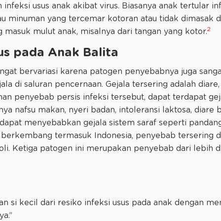
infeksi usus anak akibat virus. Biasanya anak tertular in
au minuman yang tercemar kotoran atau tidak dimasak d
2
g masuk mulut anak, misalnya dari tangan yang kotor.
sus pada Anak Balita
sangat bervariasi karena patogen penyebabnya juga san
la di saluran pencernaan. Gejala tersering adalah diare,
an penyebab persis infeksi tersebut, dapat terdapat geja
 nafsu makan, nyeri badan, intoleransi laktosa, diare b
dapat menyebabkan gejala sistem saraf seperti panda
berkembang termasuk Indonesia, penyebab tersering dia
. coli. Ketiga patogen ini merupakan penyebab dari lebih 
n si kecil dari resiko infeksi usus pada anak dengan m
a.”