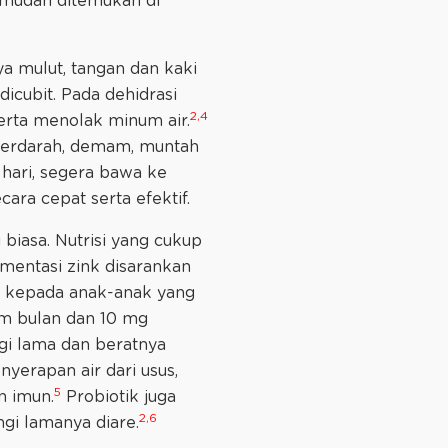
n mudah ditemukan di
ya mulut, tangan dan kaki
dicubit. Pada dehidrasi
2,4
serta menolak minum air.
 berdarah, demam, muntah
 hari, segera bawa ke
ara cepat serta efektif.
biasa. Nutrisi yang cukup
ementasi zink disarankan
i kepada anak-anak yang
nam bulan dan 10 mg
i lama dan beratnya
erapan air dari usus,
5
n imun.
Probiotik juga
2,6
gi lamanya diare.