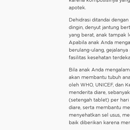
karena komposisinya yang 
apotek.
Dehidrasi ditandai dengan
dingin, denyut jantung ber
yang berat, anak tampak le
Apabila anak Anda mengal
berulang-ulang, gejalanya
fasilitas kesehatan terdek
Bila anak Anda mengalami 
akan membantu tubuh ana
oleh WHO, UNICEF, dan Ke
menderita diare, sebanyak
(setengah tablet) per har
diare, serta membantu me
menyehatkan sel usus, me
baik diberikan karena me