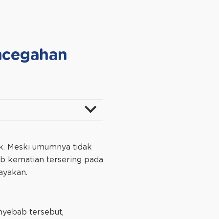
ncegahan
nak. Meski umumnya tidak
b kematian tersering pada
ayakan.
enyebab tersebut,