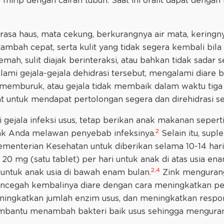
mirip dengan cairan tubuh. Saat ini oralit dapat denga
 rasa haus, mata cekung, berkurangnya air mata, keringn
tambah cepat, serta kulit yang tidak segera kembali bila 
mah, sulit diajak berinteraksi, atau bahkan tidak sadar 
ami gejala-gejala dehidrasi tersebut, mengalami diare
 memburuk, atau gejala tidak membaik dalam waktu tiga
at untuk mendapat pertolongan segera dan direhidrasi sec
gejala infeksi usus, tetap berikan anak makanan seperti 
2
k Anda melawan penyebab infeksinya.
Selain itu, supl
menterian Kesehatan untuk diberikan selama 10-14 har
 20 mg (satu tablet) per hari untuk anak di atas usia e
2,4
i untuk anak usia di bawah enam bulan.
Zink mengurang
ncegah kembalinya diare dengan cara meningkatkan peny
ningkatkan jumlah enzim usus, dan meningkatkan respo
mbantu menambah bakteri baik usus sehingga menguran