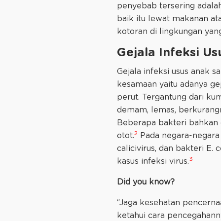
penyebab tersering adalah 
baik itu lewat makanan at
kotoran di lingkungan yan
Gejala Infeksi U
Gejala infeksi usus anak 
kesamaan yaitu adanya geja
perut. Tergantung dari kum
demam, lemas, berkurangnya
Beberapa bakteri bahkan 
2
otot.
Pada negara-negara 
calicivirus, dan bakteri E
3
kasus infeksi virus.
Did you know?
“Jaga kesehatan pencernaa
ketahui cara pencegahanny