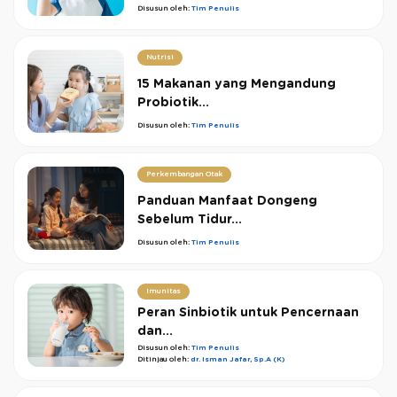
Disusun oleh:
Tim Penulis
Nutrisi
15 Makanan yang Mengandung
Probiotik...
Disusun oleh:
Tim Penulis
Perkembangan Otak
Panduan Manfaat Dongeng
Sebelum Tidur...
Disusun oleh:
Tim Penulis
Imunitas
Peran Sinbiotik untuk Pencernaan
dan...
Disusun oleh:
Tim Penulis
Ditinjau oleh:
dr. Isman Jafar, Sp.A (K)