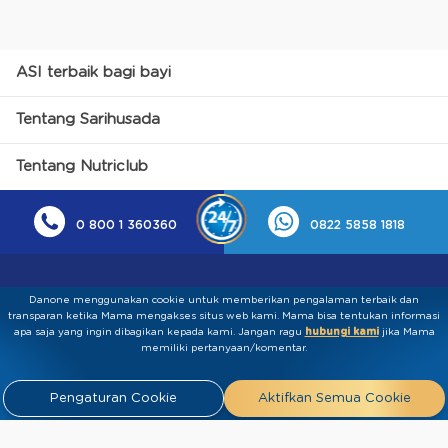
ASI terbaik bagi bayi
Tentang Sarihusada
Tentang Nutriclub
0 800 1 360360
0822 5858 1818
Danone menggunakan cookie untuk memberikan pengalaman terbaik dan
transparan ketika Mama mengakses situs web kami. Mama bisa tentukan informasi
apa saja yang ingin dibagikan kepada kami.​ ​Jangan ragu
hubungi kami
jika Mama
memiliki pertanyaan/komentar.
Kebijakan Privasi
Syarat & Ketentuan
Press
Pengaturan Cookie
Aktifkan Semua Cookie
Release
Tentang Kami
Hubungi
Kami
Artikel
FAQ
Tim Ahli
Tim Penulis