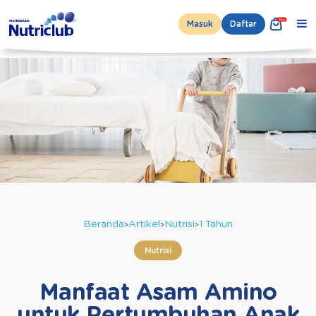
Masuk
Daftar
Beranda
Artikel
Nutrisi
1 Tahun
Nutrisi
Manfaat Asam Amino
untuk Pertumbuhan Anak