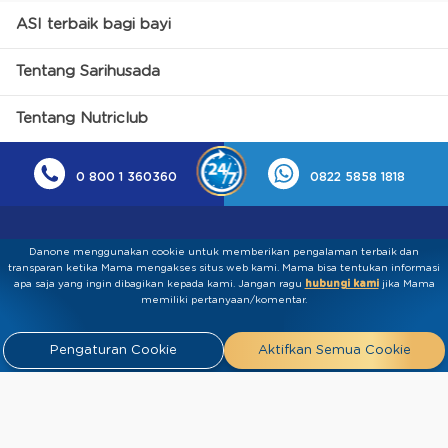
ASI terbaik bagi bayi
Tentang Sarihusada
Tentang Nutriclub
0 800 1 360360
0822 5858 1818
Danone menggunakan cookie untuk memberikan pengalaman terbaik dan
transparan ketika Mama mengakses situs web kami. Mama bisa tentukan informasi
apa saja yang ingin dibagikan kepada kami.​ ​Jangan ragu
hubungi kami
jika Mama
memiliki pertanyaan/komentar.
Kebijakan Privasi
Syarat & Ketentuan
Press
Pengaturan Cookie
Aktifkan Semua Cookie
Release
Tentang Kami
Hubungi
Kami
Artikel
FAQ
Tim Ahli
Tim Penulis