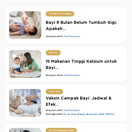
Tumbuh Kembang
Bayi 9 Bulan Belum Tumbuh Gigi,
Apakah...
Disusun oleh:
Tim Penulis
Nutrisi
15 Makanan Tinggi Kalsium untuk
Bayi...
Disusun oleh:
Tim Penulis
Imunitas
Vaksin Campak Bayi: Jadwal &
Efek...
Disusun oleh:
Tim Penulis
Ditinjau oleh:
Dr. dr. Ray Wagiu Basrowi, MKK, FRSPH
Perkembangan Otak