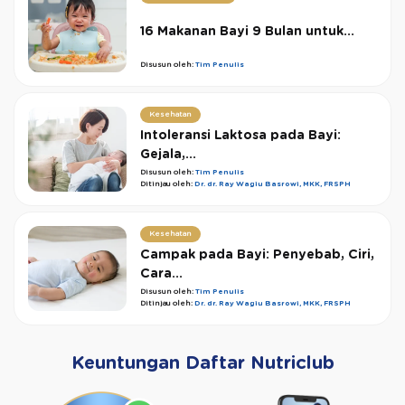
16 Makanan Bayi 9 Bulan untuk...
Disusun oleh:
Tim Penulis
Kesehatan
Intoleransi Laktosa pada Bayi:
Gejala,...
Disusun oleh:
Tim Penulis
Ditinjau oleh:
Dr. dr. Ray Wagiu Basrowi, MKK, FRSPH
Kesehatan
Campak pada Bayi: Penyebab, Ciri,
Cara...
Disusun oleh:
Tim Penulis
Ditinjau oleh:
Dr. dr. Ray Wagiu Basrowi, MKK, FRSPH
Keuntungan Daftar Nutriclub