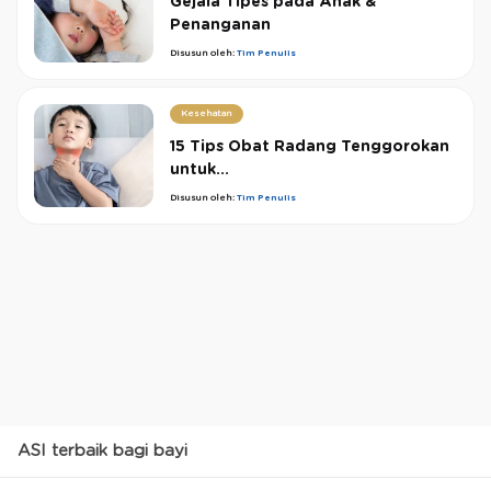
Gejala Tipes pada Anak &
Penanganan
Disusun oleh:
Tim Penulis
Kesehatan
15 Tips Obat Radang Tenggorokan
untuk...
Disusun oleh:
Tim Penulis
ASI terbaik bagi bayi