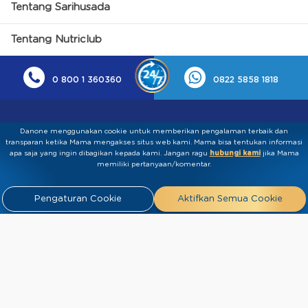
Tentang Sarihusada
Tentang Nutriclub
0 800 1 360360
0822 5858 1818
Danone menggunakan cookie untuk memberikan pengalaman terbaik dan
transparan ketika Mama mengakses situs web kami. Mama bisa tentukan informasi
apa saja yang ingin dibagikan kepada kami.​ ​Jangan ragu
hubungi kami
jika Mama
memiliki pertanyaan/komentar.
Kebijakan Privasi
Syarat & Ketentuan
Press
Pengaturan Cookie
Aktifkan Semua Cookie
Release
Tentang Kami
Hubungi
Kami
Artikel
FAQ
Tim Ahli
Tim Penulis
2026 PT Sarihusada Generasi Mahardhika. All rights reserved