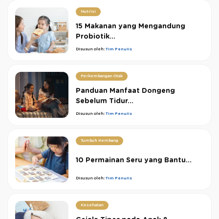
Nutrisi
15 Makanan yang Mengandung
Probiotik...
Disusun oleh:
Tim Penulis
Perkembangan Otak
Panduan Manfaat Dongeng
Sebelum Tidur...
Disusun oleh:
Tim Penulis
Tumbuh Kembang
10 Permainan Seru yang Bantu...
Disusun oleh:
Tim Penulis
Kesehatan