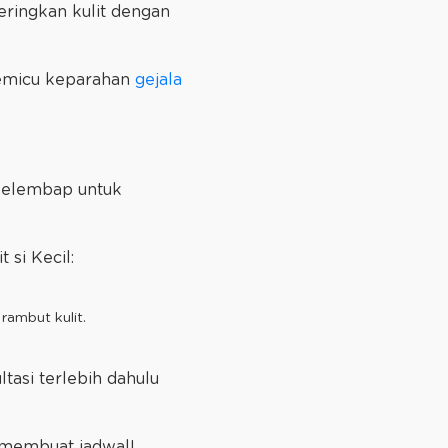
eringkan kulit dengan
memicu keparahan
gejala
 pelembap untuk
 si Kecil:
rambut kulit.
asi terlebih dahulu
 membuat jadwal!