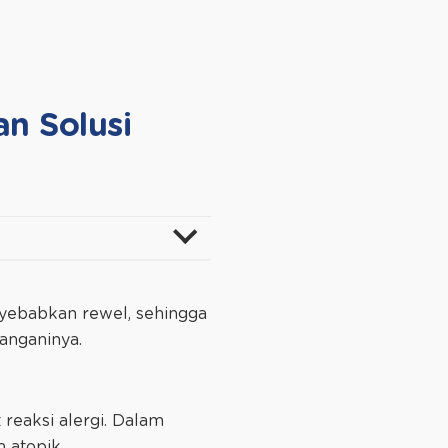
an Solusi
enyebabkan rewel, sehingga
nanganinya.
 reaksi alergi. Dalam
m atopik.