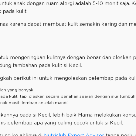
untuk anak dengan ruam alergi adalah 5-10 menit saja. K
pada kulit.
anas karena dapat membuat kulit semakin kering dan 
untuk mengeringkan kulitnya dengan benar dan oleskan
ung tambahan pada kulit si Kecil.
kah berikut ini untuk mengoleskan pelembap pada kulit
lah yang banyak.
da kulit, tapi oleskan secara perlahan searah dengan alur tumbuh 
 anak masih lembap setelah mandi.
nnya pada si Kecil, lebih baik Mama melakukan konsult
nis pelembap apa yang paling cocok untuk si Kecil.
sung ke ahlinya di
Nutriclub Expert Advisor
tanpa perlu