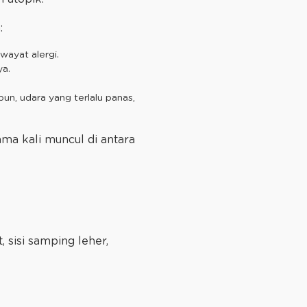
n:
iwayat alergi.
ya.
un, udara yang terlalu panas,
ama kali muncul di antara
 sisi samping leher,