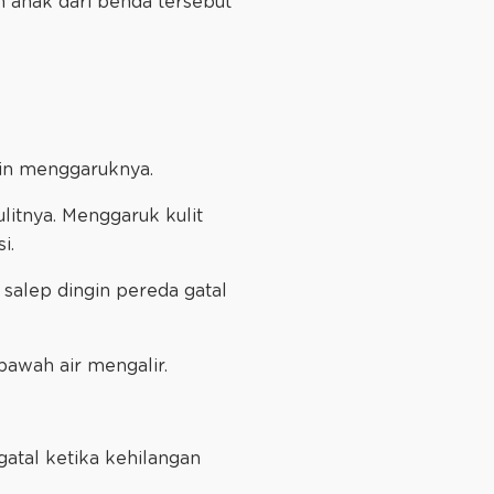
 anak dari benda tersebut
ngin menggaruknya.
litnya. Menggaruk kulit
si.
alep dingin pereda gatal
awah air mengalir.
gatal ketika kehilangan