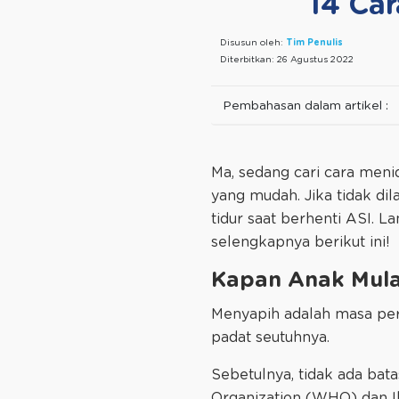
14 Car
Disusun oleh:
Tim Penulis
Diterbitkan:
26 Agustus 2022
Pembahasan dalam artikel :
Ma, sedang cari cara meni
yang mudah. Jika tidak di
tidur saat berhenti ASI. 
selengkapnya berikut ini!
Kapan Anak Mulai Bisa D
Menyapih adalah masa per
padat seutuhnya.
Sebetulnya, tidak ada bata
Organization (WHO) dan I