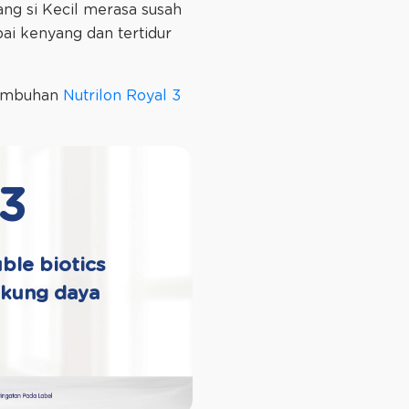
ang si Kecil merasa susah
pai kenyang dan tertidur
tumbuhan
Nutrilon Royal 3
 3
ble biotics
ukung daya