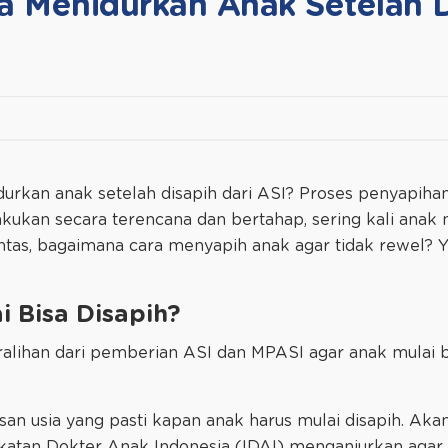
a Menidurkan Anak Setelah 
durkan anak setelah disapih dari ASI? Proses penyapiha
lakukan secara terencana dan bertahap, sering kali anak
Lantas, bagaimana cara menyapih anak agar tidak rewel? Y
isapih?​​​​​​​​​​​​​​
alihan dari pemberian ASI dan MPASI agar anak mulai
san usia yang pasti kapan anak harus mulai disapih. Aka
katan Dokter Anak Indonesia (IDAI) menganjurkan agar