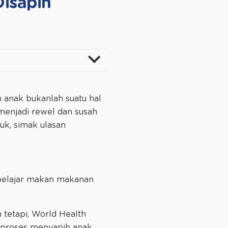
Disapih
n anak bukanlah suatu hal
 menjadi rewel dan susah
uk, simak ulasan
 belajar makan makanan
n tetapi, World Health
 proses menyapih anak