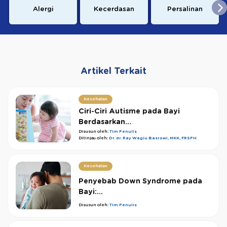
Alergi
Kecerdasan
Persalinan
Artikel Terkait
Kesehatan
Ciri-Ciri Autisme pada Bayi
Berdasarkan...
Disusun oleh:
Tim Penulis
Ditinjau oleh:
Dr. dr. Ray Wagiu Basrowi, MKK, FRSPH
Kesehatan
Penyebab Down Syndrome pada
Bayi:...
Disusun oleh:
Tim Penulis