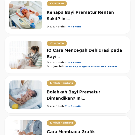
Kesehatan
Kenapa Bayi Prematur Rentan
Sakit? Ini...
Disusun oleh:
Tim Penulis
Kesehatan
10 Cara Mencegah Dehidrasi pada
Bayi...
Disusun oleh:
Tim Penulis
Ditinjau oleh:
Dr. dr. Ray Wagiu Basrowi, MKK, FRSPH
Tumbuh Kembang
Bolehkah Bayi Prematur
Dimandikan? Ini...
Disusun oleh:
Tim Penulis
Tumbuh Kembang
Cara Membaca Grafik