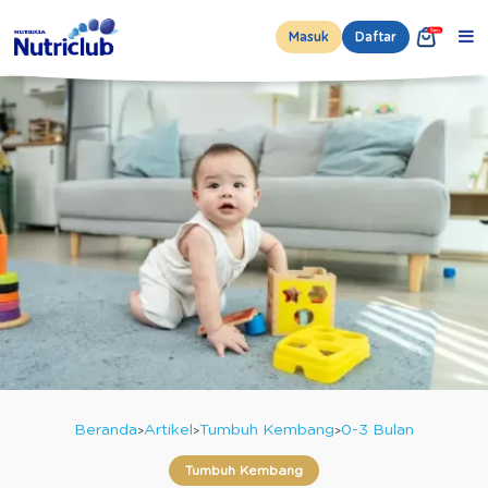
Masuk
Daftar
Beranda
Artikel
Tumbuh Kembang
0-3 Bulan
Tumbuh Kembang