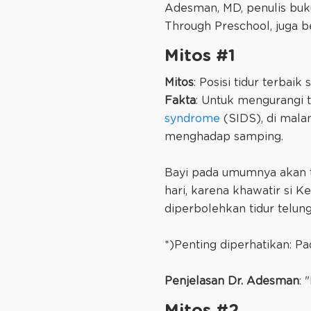
Adesman, MD, penulis buk
Through Preschool, juga be
Mitos #1
Mitos
: Posisi tidur terbai
Fakta
: Untuk mengurangi 
syndrome
(SIDS), di malam
menghadap samping.
Bayi pada umumnya akan tid
hari, karena khawatir si 
diperbolehkan tidur telu
*)Penting diperhatikan: P
Penjelasan Dr. Adesman
: 
Mitos #2