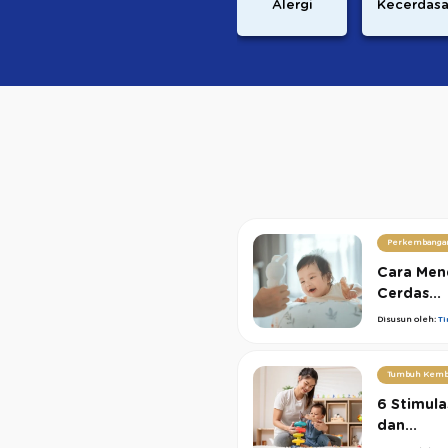
Alergi
Kecerdas
Perkembanga
Cara Mend
Cerdas...
Disusun oleh:
T
Tumbuh Kemb
6 Stimula
dan...