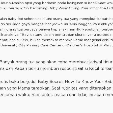
idur bukanlah opsi yang berbasis pada keinginan si Kecil. Saat wakt
s buku bertajuk On Becoming Baby Wise: Giving Your Infant the Gif
ah baby-led schedules di sini orang tua yang mengikuti kebutuha
tinitas pada gaya pengasuhan jadwal ini lebih longgar. Para ahli
 sini orang tua percaya bahwa tiap anak memiliki kebutuhan berb
ik anaknya. "Bayi datang dalam bentuk dan ukuran yang berbeda. 
ebutuhan si Kecil, bukan memaksa mereka untuk mengenal kebutuh
niversity City Primary Care Center di Children's Hospital of Philad
Banyak orang tua yang akan coba membuat jadwal tidur b
ama dan Papah perlu memberi respon saat si Kecil terbang
ulis buku berjudul Baby Secret: How To Know Your Baby'
uan yang Mama terapkan. Saat rutinitas yang diterapkan
menikmati waktu rutin untuk makan dan tidur, ini akan