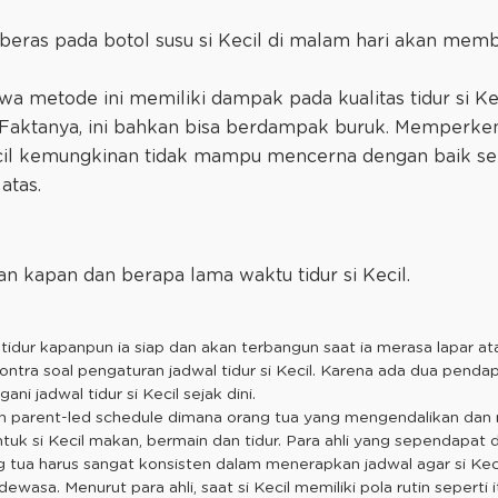
eras pada botol susu si Kecil di malam hari akan memb
a metode ini memiliki dampak pada kualitas tidur si Kec
Faktanya, ini bahkan bisa berdampak buruk. Memperkena
Kecil kemungkinan tidak mampu mencerna dengan baik se
atas.
an kapan dan berapa lama waktu tidur si Kecil.
n tidur kapanpun ia siap dan akan terbangun saat ia merasa lapar 
ontra soal pengaturan jadwal tidur si Kecil. Karena ada dua pend
 jadwal tidur si Kecil sejak dini.
h parent-led schedule dimana orang tua yang mengendalikan dan
untuk si Kecil makan, bermain dan tidur. Para ahli yang sependapat
tua harus sangat konsisten dalam menerapkan jadwal agar si Kecil
 dewasa. Menurut para ahli, saat si Kecil memiliki pola rutin seperti