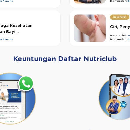
im Penulis
Ditinjau oleh:
D
Kesehatan
jaga Kesehatan
Ciri, Pen
n Bayi...
Disusun oleh:
T
im Penulis
Ditinjau oleh:
D
Keuntungan Daftar Nutriclub