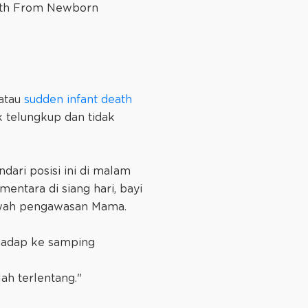
alth From Newborn
 atau
sudden infant death
ak telungkup dan tidak
dari posisi ini di malam
entara di siang hari, bayi
awah pengawasan Mama.
ghadap ke samping
lah terlentang."