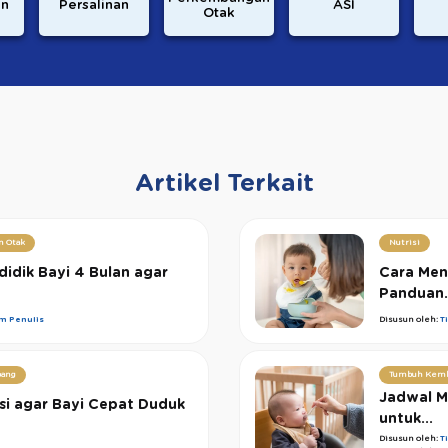
an
Persalinan
ASI
Otak
Artikel Terkait
n Otak
Nutrisi
idik Bayi 4 Bulan agar
Cara Men
Panduan.
im Penulis
Disusun oleh:
T
ang
Tumbuh Kem
Jadwal M
si agar Bayi Cepat Duduk
untuk...
Disusun oleh:
T