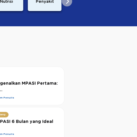
Nutrisi
Penyakit
Demam
Resep
genalkan MPASI Pertama:
..
im Penulis
bang
PASI 6 Bulan yang Ideal
im Penulis