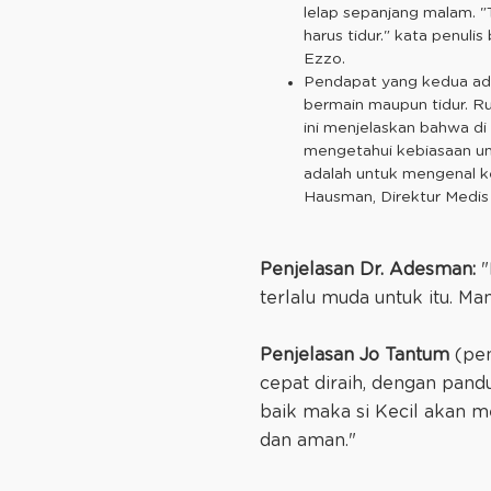
lelap sepanjang malam. "T
harus tidur." kata penuli
Ezzo.
Pendapat yang kedua adal
bermain maupun tidur. Ru
ini menjelaskan bahwa di
mengetahui kebiasaan un
adalah untuk mengenal k
Hausman, Direktur Medis U
Penjelasan Dr. Adesman:
"
terlalu muda untuk itu. M
Penjelasan Jo Tantum
(pen
cepat diraih, dengan pand
baik maka si Kecil akan 
dan aman."