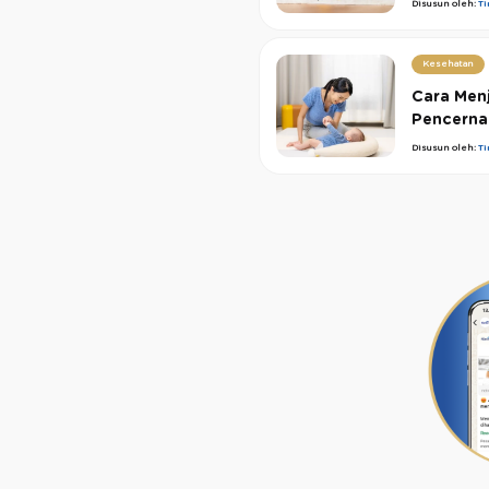
Disusun oleh:
T
Kesehatan
Cara Men
Pencernaa
Disusun oleh:
T