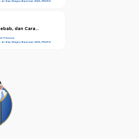
r. dr. Ray Wagiu Basrowi, MKK, FRSPH
yebab, dan Cara...
im Penulis
r. dr. Ray Wagiu Basrowi, MKK, FRSPH