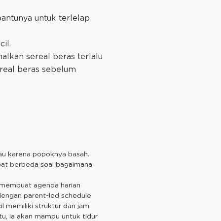
antunya untuk terlelap
il.
lkan sereal beras terlalu
real beras sebelum
atau karena popoknya basah.
apat berbeda soal bagaimana
 membuat agenda harian
 dengan parent-led schedule
 memiliki struktur dan jam
 itu, ia akan mampu untuk tidur