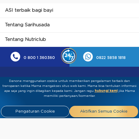
ASI terbaik bagi bayi
Tentang Sarihusada
Tentang Nutriclub
0 800 1 360360
0822 5858 1818
Danone menggunakan cookie untuk memberikan pengalaman terbaik dan
transparan ketika Mama mengakses situs web kami. Mama bisa tentukan informasi
apa saja yang ingin dibagikan kepada kami.​ ​Jangan ragu
hubungi kami
jika Mama
memiliki pertanyaan/komentar.
Kebijakan Privasi
Syarat & Ketentuan
Press
Pengaturan Cookie
Aktifkan Semua Cookie
Release
Tentang Kami
Hubungi
Kami
Artikel
FAQ
Tim Ahli
Tim Penulis