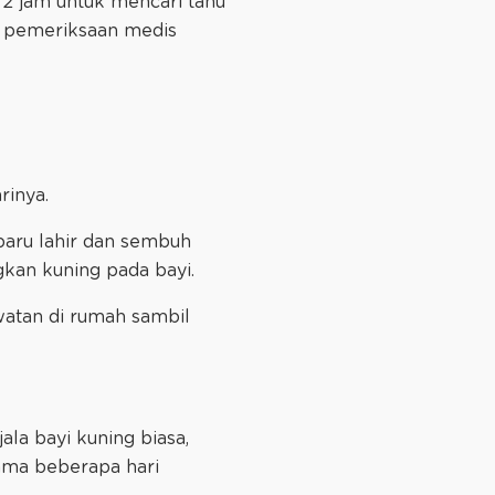
2 jam untuk mencari tahu
n pemeriksaan medis
rinya.
 baru lahir dan sembuh
gkan kuning pada bayi.
watan di rumah sambil
la bayi kuning biasa,
ama beberapa hari