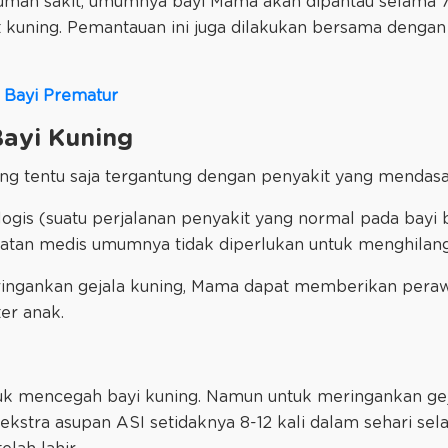
rumah sakit, umumnya bayi Mama akan dipantau selama 7
t kuning. Pemantauan ini juga dilakukan bersama denga
 Bayi Prematur
Bayi Kuning
ng tentu saja tergantung dengan penyakit yang mendasa
ologis (suatu perjalanan penyakit yang normal pada bayi
watan medis umumnya tidak diperlukan untuk menghilan
eringankan gejala kuning, Mama dapat memberikan pera
ter anak.
uk mencegah bayi kuning. Namun untuk meringankan geja
stra asupan ASI setidaknya 8-12 kali dalam sehari sel