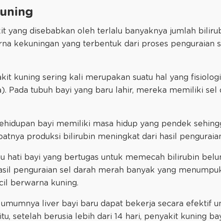
uning
it yang disebabkan oleh terlalu banyaknya jumlah bilirub
arna kekuningan yang terbentuk dari proses penguraian 
akit kuning sering kali merupakan suatu hal yang fisiolo
. Pada tubuh bayi yang baru lahir, mereka memiliki se
ehidupan bayi memiliki masa hidup yang pendek sehingg
atnya produksi bilirubin meningkat dari hasil penguraia
tau hati bayi yang bertugas untuk memecah bilirubin b
 hasil penguraian sel darah merah banyak yang menumpu
il berwarna kuning.
, umumnya liver bayi baru dapat bekerja secara efektif 
tu, setelah berusia lebih dari 14 hari, penyakit kuning