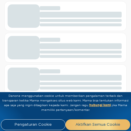
Danone menggunakan cookie untuk memberikan pengalaman terbaik dan
transparan ketika Mama mengakses situs web kami. Mama bisa tentukan informasi
Keuntungan Daftar Nutriclub
apa saja yang ingin dibagikan kepada kami.​ ​Jangan ragu
hubungi kami
jika Mama
memiliki pertanyaan/komentar.
Pengaturan Cookie
Aktifkan Semua Cookie