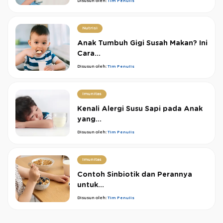
Disusun oleh:
Tim Penulis
Nutrisi
Anak Tumbuh Gigi Susah Makan? Ini
Cara...
Disusun oleh:
Tim Penulis
Imunitas
Kenali Alergi Susu Sapi pada Anak
yang...
Disusun oleh:
Tim Penulis
Imunitas
Contoh Sinbiotik dan Perannya
untuk...
Disusun oleh:
Tim Penulis