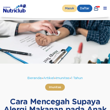
Masuk
Daftar
Beranda
Artikel
Imunitas
1 Tahun
Imunitas
Cara Mencegah Supaya
Alergi Makanan pada Anak