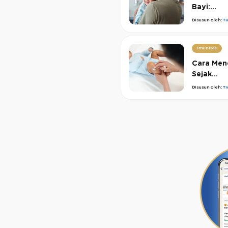
Bayi:...
Disusun oleh:
T
Imunitas
Cara Men
Sejak...
Disusun oleh:
T