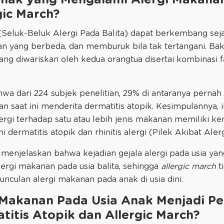
nak yang Mengalami Alergi Makana
gic March?
l (Seluk-Beluk Alergi Pada Balita) dapat berkembang sej
yang berbeda, dan memburuk bila tak tertangani. Bakat
ang diwariskan oleh kedua orangtua disertai kombinasi 
wa dari 224 subjek penelitian, 29% di antaranya pernah
an saat ini menderita dermatitis atopik. Kesimpulannya,
rgi terhadap satu atau lebih jenis makanan memiliki k
dermatitis atopik dan rhinitis alergi (Pilek Akibat Alerg
i menjelaskan bahwa kejadian gejala alergi pada usia yang
ergi makanan pada usia balita, sehingga
allergic march
t
culan alergi makanan pada anak di usia dini.
 Makanan Pada Usia Anak Menjadi P
itis Atopik dan Allergic March?