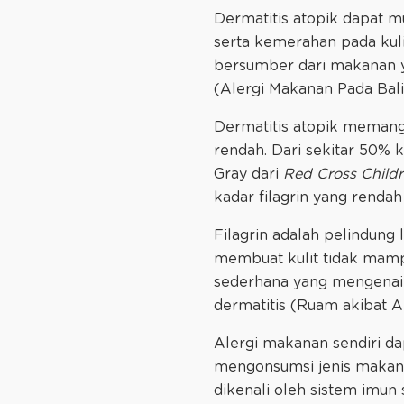
Dermatitis atopik dapat mu
serta kemerahan pada kuli
bersumber dari makanan ya
(Alergi Makanan Pada Balit
Dermatitis atopik memang
rendah. Dari sekitar 50% 
Gray dari
Red Cross Childr
kadar filagrin yang rendah 
Filagrin adalah pelindung 
membuat kulit tidak mamp
sederhana yang mengenai 
dermatitis (Ruam akibat Al
Alergi makanan sendiri dapa
mengonsumsi jenis makan
dikenali oleh sistem imun 