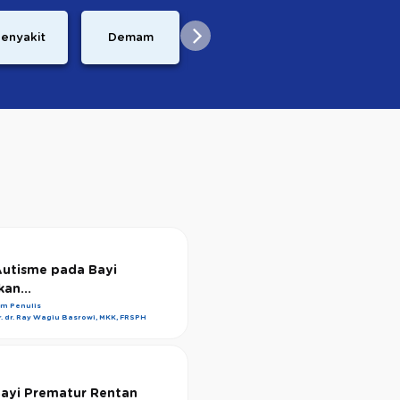
Perkembangan
enyakit
Demam
Resep
Janin
 Autisme pada Bayi
an...
im Penulis
r. dr. Ray Wagiu Basrowi, MKK, FRSPH
ayi Prematur Rentan