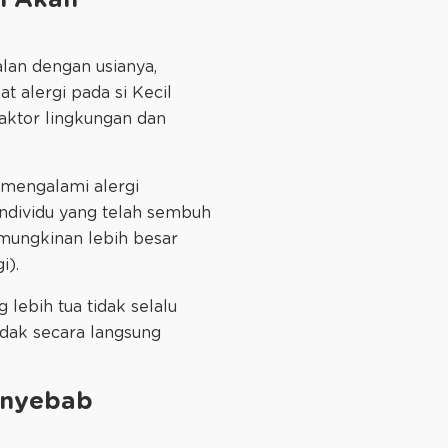
n Akan
alan dengan usianya,
 alergi pada si Kecil
faktor lingkungan dan
 mengalami alergi
 individu yang telah sembuh
emungkinan lebih besar
i).
 lebih tua tidak selalu
idak secara langsung
enyebab