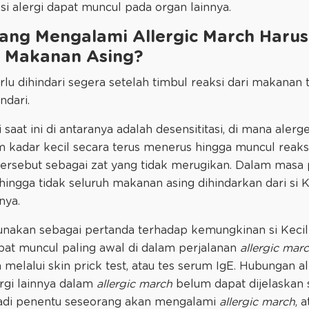
si alergi dapat muncul pada organ lainnya.
yang Mengalami Allergic March Haru
s Makanan Asing?
lu dihindari segera setelah timbul reaksi dari makanan 
ndari.
aat ini di antaranya adalah desensititasi, di mana aler
 kadar kecil secara terus menerus hingga muncul reaksi
tersebut sebagai zat yang tidak merugikan. Dalam mas
ingga tidak seluruh makanan asing dihindarkan dari si K
nya.
nakan sebagai pertanda terhadap kemungkinan si Kecil a
pat muncul paling awal di dalam perjalanan
allergic mar
melalui skin prick test, atau tes serum IgE. Hubungan 
rgi lainnya dalam
allergic march
belum dapat dijelaskan s
adi penentu seseorang akan mengalami
allergic march
, 