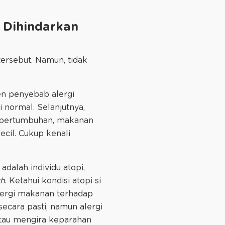
s Dihindarkan
tersebut. Namun, tidak
gen penyebab alergi
 normal. Selanjutnya,
a pertumbuhan, makanan
ecil. Cukup kenali
dalah individu atopi,
ch
. Ketahui kondisi atopi si
alergi makanan terhadap
ecara pasti, namun alergi
atau mengira keparahan