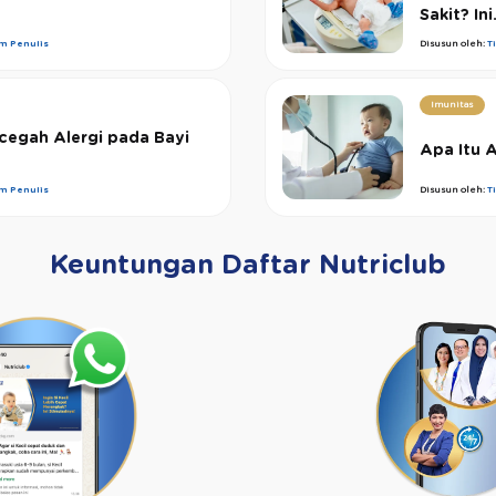
Sakit? Ini.
im Penulis
Disusun oleh:
T
Imunitas
cegah Alergi pada Bayi
Apa Itu A
im Penulis
Disusun oleh:
T
Keuntungan Daftar Nutriclub