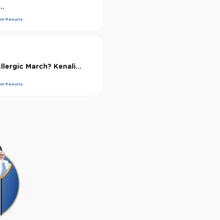
..
im Penulis
llergic March? Kenali...
im Penulis