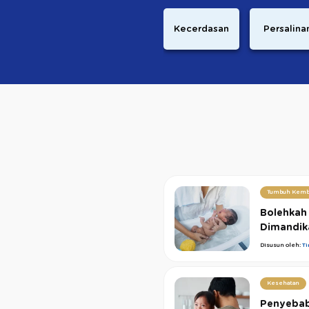
Kecerdasan
Persalina
Tumbuh Kemb
Bolehkah
Dimandika
Disusun oleh:
T
Kesehatan
Penyeba