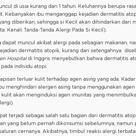
ncul di usia kurang dari 1 tahun. Keluhannya berupa ras
t. Kebanyakan ibu menganggap kejadian dermatitis atopi
ng diberikan, sehingga si Kecil akan dihindarkan dari
a: Kenali Tanda-Tanda Alergi Pada Si Kecil).
 dapat muncul akibat alergi pada sebagian makanan, n
kejadian dermatitis atopik, kurang dari setengahnya dis
en Hospital
di Inggris menyebutkan bahwa dermatitis at
pada individu atopi.
lapisan terluar kulit terhadap agen asing yang ada. Kadar
u menghindari alergen asing tanpa menggunakan agen 
kulit akan menginduksi agen imunitas yang menimbulkan
ergi).
t terjadi sebagai salah satu bagian dari dermatitis atopik
an yang belum pernah dikonsumsi sebelumnya, namun p
saluran cernanya. Akibatnya, timbul reaksi alergi terbata