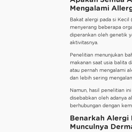
Apakah Semua A
Mengalami Aller
Bakat alergi pada si Keci
menyerang beberapa organ 
diperankan oleh genetik y
aktivitasnya.
Penelitian menunjukan bah
makanan saat usia balita d
atau pernah mengalami ale
dan lebih sering mengalami 
Namun, hasil penelitian in
disebabkan oleh adanya al
berhubungan dengan kemun
Benarkah Alergi
Munculnya Dermat