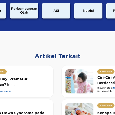
Perkembangan
n
ASI
Nutrisi
P
Otak
Artikel Terkait
ang
Kesehatan
Ciri-Ciri
 Bayi Prematur
Berdasark
n? Ini...
Disusun oleh:
T
im Penulis
Ditinjau oleh:
D
Kesehatan
b Down Syndrome pada
Kenapa B