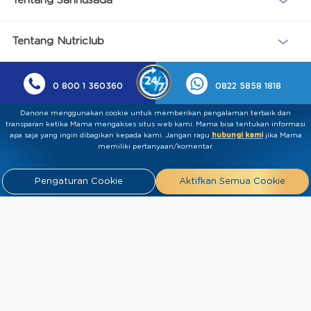
Tentang Sarihusada
Tentang Nutriclub
0 800 1 360360
0822 5858 1818
Danone menggunakan cookie untuk memberikan pengalaman terbaik dan
transparan ketika Mama mengakses situs web kami. Mama bisa tentukan informasi
apa saja yang ingin dibagikan kepada kami.​ ​Jangan ragu
hubungi kami
jika Mama
memiliki pertanyaan/komentar.
Pengaturan Cookie
Aktifkan Semua Cookie
Kebijakan Privasi
Syarat & Ketentuan
Press
Release
Tentang Kami
Hubungi
Kami
Artikel
FAQ
Tim Ahli
Tim Penulis
2026 PT Sarihusada Generasi Mahardhika. All rights reserved