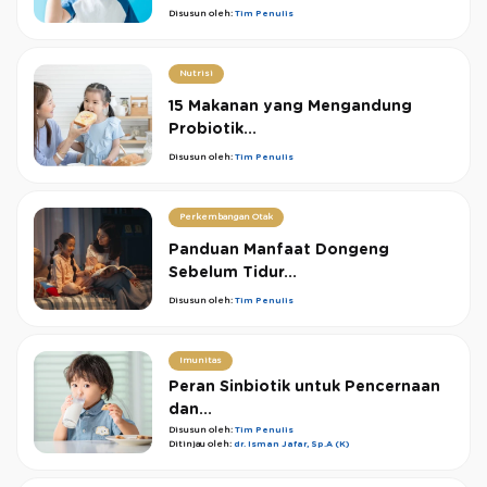
Disusun oleh:
Tim Penulis
Nutrisi
15 Makanan yang Mengandung
Probiotik...
Disusun oleh:
Tim Penulis
Perkembangan Otak
Panduan Manfaat Dongeng
Sebelum Tidur...
Disusun oleh:
Tim Penulis
Imunitas
Peran Sinbiotik untuk Pencernaan
dan...
Disusun oleh:
Tim Penulis
Ditinjau oleh:
dr. Isman Jafar, Sp.A (K)