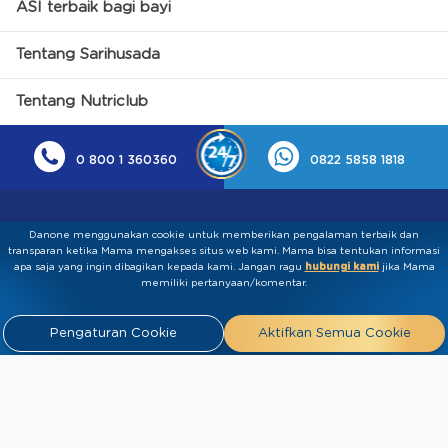
ASI terbaik bagi bayi
Tentang Sarihusada
Tentang Nutriclub
0 800 1 360360
0822 5858 1818
Danone menggunakan cookie untuk memberikan pengalaman terbaik dan
transparan ketika Mama mengakses situs web kami. Mama bisa tentukan informasi
apa saja yang ingin dibagikan kepada kami.​ ​Jangan ragu
hubungi kami
jika Mama
memiliki pertanyaan/komentar.
Kebijakan Privasi
Syarat & Ketentuan
Press
Pengaturan Cookie
Aktifkan Semua Cookie
Release
Tentang Kami
Hubungi
Kami
Artikel
FAQ
Tim Ahli
Tim Penulis