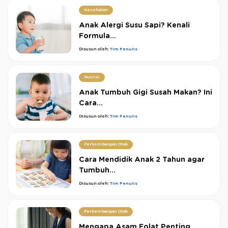
Kesehatan
Anak Alergi Susu Sapi? Kenali
Formula...
Disusun oleh:
Tim Penulis
Nutrisi
Anak Tumbuh Gigi Susah Makan? Ini
Cara...
Disusun oleh:
Tim Penulis
Perkembangan Otak
Cara Mendidik Anak 2 Tahun agar
Tumbuh...
Disusun oleh:
Tim Penulis
Perkembangan Otak
Mengapa Asam Folat Penting