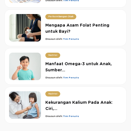
Disusun oleh:
Tim Penulis
Perkembangan Otak
Mengapa Asam Folat Penting
untuk Bayi?
Disusun oleh:
Tim Penulis
Nutrisi
Manfaat Omega-3 untuk Anak,
Sumber...
Disusun oleh:
Tim Penulis
Nutrisi
Kekurangan Kalium Pada Anak:
Ciri,...
Disusun oleh:
Tim Penulis