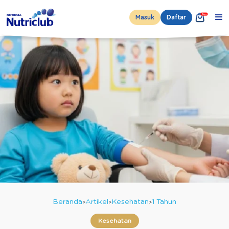
Masuk
Daftar
Beranda
Artikel
Kesehatan
1 Tahun
Kesehatan