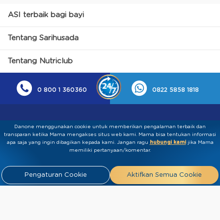
ASI terbaik bagi bayi
Tentang Sarihusada
Tentang Nutriclub
0 800 1 360360
0822 5858 1818
Danone menggunakan cookie untuk memberikan pengalaman terbaik dan
transparan ketika Mama mengakses situs web kami. Mama bisa tentukan informasi
apa saja yang ingin dibagikan kepada kami.​ ​Jangan ragu
hubungi kami
jika Mama
memiliki pertanyaan/komentar.
Kebijakan Privasi
Syarat & Ketentuan
Press
Pengaturan Cookie
Aktifkan Semua Cookie
Release
Tentang Kami
Hubungi
Kami
Artikel
FAQ
Tim Ahli
Tim Penulis