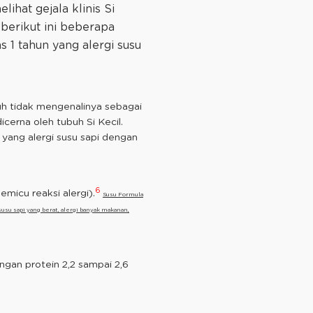
ihat gejala klinis Si
 berikut ini beberapa
s 1 tahun yang alergi susu
buh tidak mengenalinya sebagai
cerna oleh tubuh Si Kecil.
 yang alergi susu sapi dengan
6
micu reaksi alergi).
Susu Formula
susu sapi yang berat, alergi banyak makanan,
ungan protein 2,2 sampai 2,6