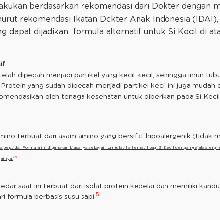
ilakukan berdasarkan rekomendasi dari Dokter dengan mel
Menurut rekomendasi Ikatan Dokter Anak Indonesia (IDAI),
g dapat dijadikan formula alternatif untuk Si Kecil di ata
if
elah dipecah menjadi partikel yang kecil-kecil, sehingga imun tu
rotein yang sudah dipecah menjadi partikel kecil ini juga mudah di
ekomendasikan oleh tenaga kesehatan untuk diberikan pada Si Kecil
ino terbuat dari asam amino yang bersifat hipoalergenik (tidak me
eptida. Formula ini digunakan biasanya sebagai formulatif alternatif bagi Si Kecil dengan gejala alergi 
4,5
ainya.
dar saat ini terbuat dari isolat protein kedelai dan memiliki kand
5
ari formula berbasis susu sapi.