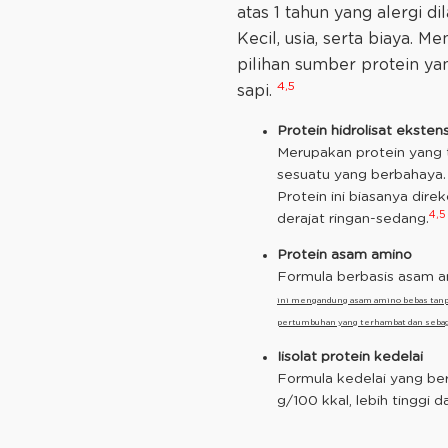
atas 1 tahun yang alergi d
Kecil, usia, serta biaya. 
pilihan sumber protein yan
4,5
sapi.
Protein hidrolisat ekstens
Merupakan protein yang t
sesuatu yang berbahaya. P
Protein ini biasanya dir
4,5
derajat ringan-sedang.
Protein asam amino
Formula berbasis asam am
ini mengandung asam amino bebas tanpa p
pertumbuhan yang terhambat dan sebag
Iisolat protein kedelai
Formula kedelai yang bere
g/100 kkal, lebih tinggi d