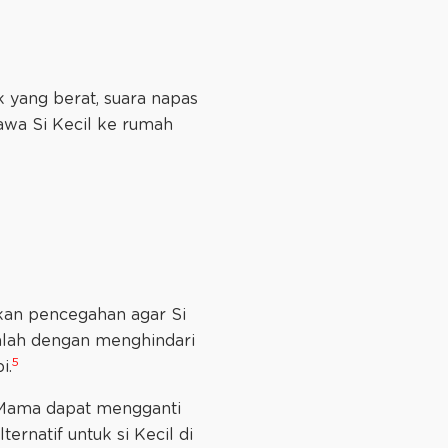
k yang berat, suara napas
bawa Si Kecil ke rumah
akan pencegahan agar Si
adalah dengan menghindari
5
i.
ka Mama dapat mengganti
ternatif untuk si Kecil di