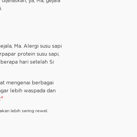
dijelaskan, ya, Ma, gejala
.
ala, Ma. Alergi susu sapi
rpapar protein susu sapi,
erapa hari setelah Si
pat mengenai berbagai
agar lebih waspada dan
4
:
 akan lebih sering rewel.