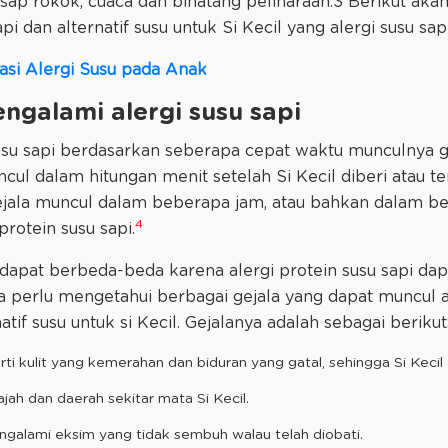
asap rokok, cuaca dan binatang peliharaan.3 Berikut akan 
api dan alternatif susu untuk Si Kecil yang alergi susu sapi
asi Alergi Susu pada Anak
engalami alergi susu sapi
susu sapi berdasarkan seberapa cepat waktu munculnya gej
uncul dalam hitungan menit setelah Si Kecil diberi atau te
jala muncul dalam beberapa jam, atau bahkan dalam beb
4
protein susu sapi.
 dapat berbeda-beda karena alergi protein susu sapi da
a perlu mengetahui berbagai gejala yang dapat muncul 
tif susu untuk si Kecil. Gejalanya adalah sebagai berikut
erti kulit yang kemerahan dan biduran yang gatal, sehingga Si Kecil
ajah dan daerah sekitar mata Si Kecil.
engalami eksim yang tidak sembuh walau telah diobati.