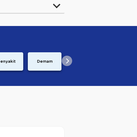
Perkembangan
enyakit
Demam
Resep
Janin