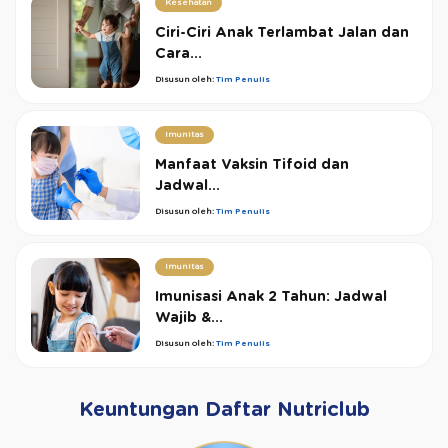
Kesehatan
Ciri-Ciri Anak Terlambat Jalan dan
Cara...
Disusun oleh:
Tim Penulis
Imunitas
Manfaat Vaksin Tifoid dan
Jadwal...
Disusun oleh:
Tim Penulis
Imunitas
Imunisasi Anak 2 Tahun: Jadwal
Wajib &...
Disusun oleh:
Tim Penulis
Keuntungan Daftar Nutriclub