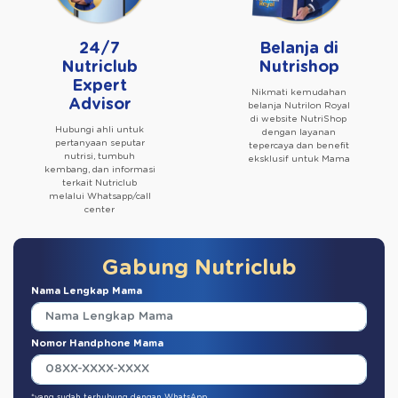
24/7
Belanja di
Nutriclub
Nutrishop
Expert
Nikmati kemudahan
Advisor
belanja Nutrilon Royal
di website NutriShop
Hubungi ahli untuk
dengan layanan
pertanyaan seputar
tepercaya dan benefit
nutrisi, tumbuh
eksklusif untuk Mama
kembang, dan informasi
terkait Nutriclub
melalui Whatsapp/call
center
Gabung Nutriclub
Nama Lengkap Mama
Nomor Handphone Mama
*yang sudah terhubung dengan WhatsApp