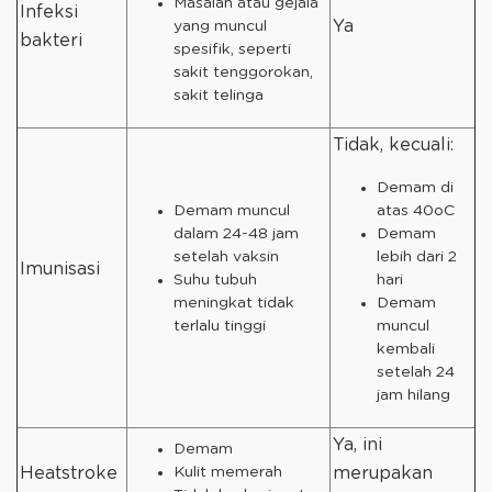
Masalah atau gejala
Infeksi
Ya
yang muncul
bakteri
spesifik, seperti
sakit tenggorokan,
sakit telinga
Tidak, kecuali:
Demam di
Demam muncul
atas 40oC
dalam 24-48 jam
Demam
setelah vaksin
lebih dari 2
Imunisasi
Suhu tubuh
hari
meningkat tidak
Demam
terlalu tinggi
muncul
kembali
setelah 24
jam hilang
Ya, ini
Demam
Heatstroke
Kulit memerah
merupakan