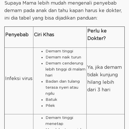
Supaya Mama lebih mudah mengenali penyebab
demam pada anak dan tahu kapan harus ke dokter,
ini dia tabel yang bisa dijadikan panduan:
Perlu ke
Penyebab
Ciri Khas
Dokter?
Demam tinggi
Demam naik turun
Demam cenderung
Ya, jika demam
lebih tinggi di malam
tidak kunjung
hari
Infeksi virus
Badan dan tulang
hilang lebih
terasa nyeri atau
dari 3 hari
ngilu
Batuk
Pilek
Demam tinggi
menetap