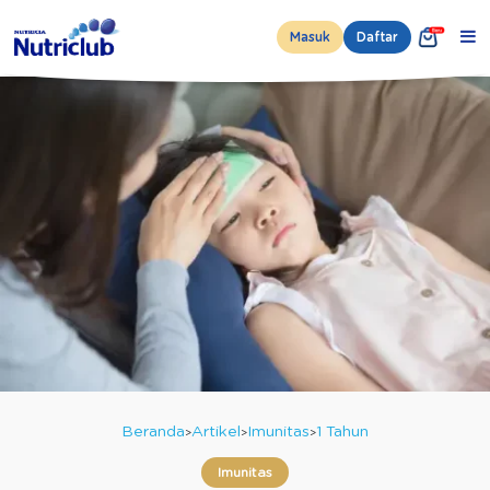
Masuk
Daftar
Beranda
Artikel
Imunitas
1 Tahun
Imunitas