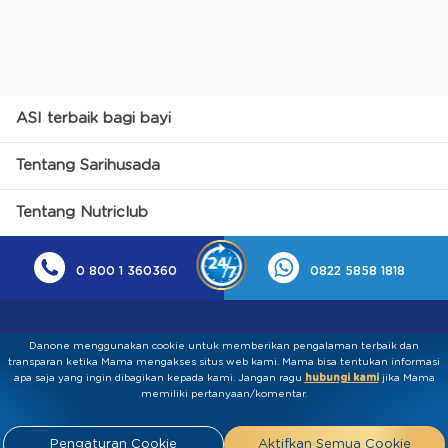
ASI terbaik bagi bayi
Tentang Sarihusada
Tentang Nutriclub
0 800 1 360360
0822 5858 1818
Danone menggunakan cookie untuk memberikan pengalaman terbaik dan
transparan ketika Mama mengakses situs web kami. Mama bisa tentukan informasi
apa saja yang ingin dibagikan kepada kami.​ ​Jangan ragu
hubungi kami
jika Mama
memiliki pertanyaan/komentar.
Kebijakan Privasi
Syarat & Ketentuan
Press
Pengaturan Cookie
Aktifkan Semua Cookie