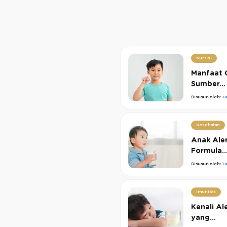
Nutrisi
Manfaat 
Sumber...
Disusun oleh:
T
Kesehatan
Anak Aler
Formula..
Disusun oleh:
T
Imunitas
Kenali Al
yang...