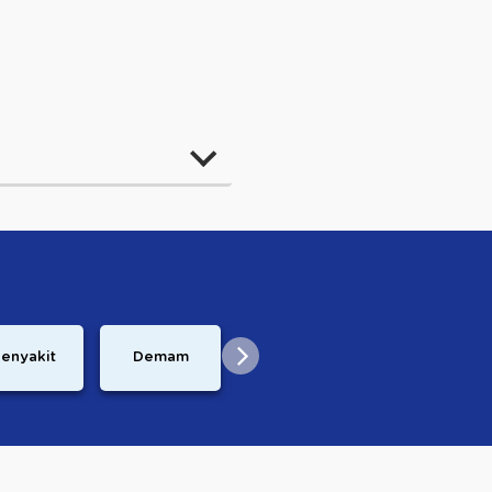
Perkembangan
enyakit
Demam
Resep
Janin