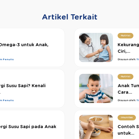
Artikel Terkait
Nutrisi
Omega-3 untuk Anak,
Kekurang
Ciri,...
im Penulis
Disusun oleh:
T
Nutrisi
gi Susu Sapi? Kenali
Anak Tum
.
Cara...
im Penulis
Disusun oleh:
T
Imunitas
ergi Susu Sapi pada Anak
Contoh S
untuk...