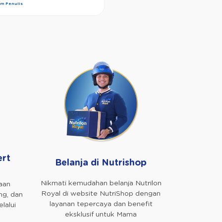
im Penulis
ert
Belanja di Nutrishop
Nikmati kemudahan belanja Nutrilon
aan
Royal di website NutriShop dengan
ng, dan
layanan tepercaya dan benefit
lalui
eksklusif untuk Mama