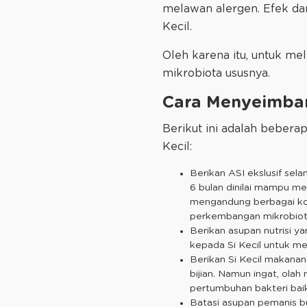
melawan alergen. Efek dar
Kecil.
Oleh karena itu, untuk me
mikrobiota ususnya.
Cara Menyeimban
Berikut ini adalah beber
Kecil:
Berikan ASI ekslusif sel
6 bulan dinilai mampu me
mengandung berbagai kom
perkembangan mikrobiota 
Berikan asupan nutrisi ya
kepada Si Kecil untuk m
Berikan Si Kecil makanan
bijian. Namun ingat, ola
pertumbuhan bakteri baik
Batasi asupan pemanis b