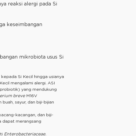
a reaksi alergi pada Si
njaga keseimbangan
bangan mikrobiota usus Si
 kepada Si Kecil hingga usianya
ecil mengalami alergi. ASI
 (probiotik) yang mendukung
terium breve
M16V
uah, sayur, dan biji-bijian
kacang-kacangan, dan biji-
uga dapat merangsang
ti
Enterobacteriaceae.