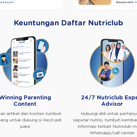
im Penulis
Disusun oleh:
T
Keuntungan Daftar Nutriclub
Winning Parenting
24/7 Nutriclub Exp
Content
Advisor
an artikel dan konten tumbuh
Hubungi ahli untuk pertany
ng untuk dukung si Kecil jadi
seputar nutrisi, tumbuh kemba
juara
informasi terkait Nutriclub me
Whatsapp/call center