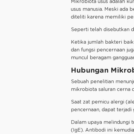
Mikrobiota usus adalah kum
usus manusia. Meski ada b
diteliti karena memiliki 
Seperti telah disebutkan d
Ketika jumlah bakteri baik
dan fungsi pencernaan juga
muncul beragam gangguan 
Hubungan Mikrobi
Sebuah penelitian menunj
mikrobiota saluran cerna 
Saat zat pemicu alergi (
pencernaan, dapat terjad
Dalam upaya melindungi tu
(IgE). Antibodi ini kemud