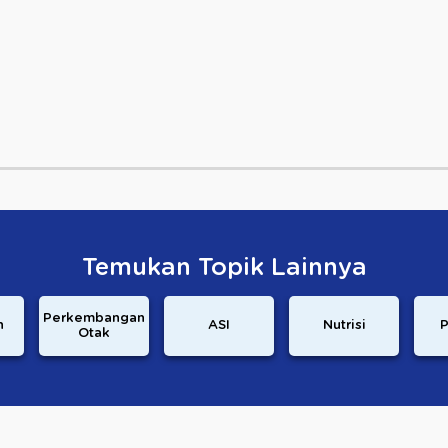
Temukan Topik Lainnya
Perkembangan
n
ASI
Nutrisi
P
Otak