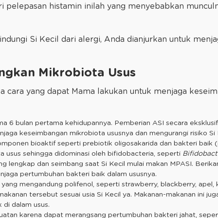
i pelepasan histamin inilah yang menyebabkan munculny
lindungi Si Kecil dari alergi, Anda dianjurkan untuk me
gkan Mikrobiota Usus
apa cara yang dapat Mama lakukan untuk menjaga keseim
ama 6 bulan pertama kehidupannya. Pemberian ASI secara eksklusif
njaga keseimbangan mikrobiota ususnya dan mengurangi risiko Si K
ponen bioaktif seperti prebiotik oligosakarida dan bakteri baik
usus sehingga didominasi oleh bifidobacteria, seperti
Bifidobac
ng lengkap dan seimbang saat Si Kecil mulai makan MPASI. Berikan b
enjaga pertumbuhan bakteri baik dalam ususnya.
 yang mengandung polifenol, seperti strawberry, blackberry, apel, 
h makanan tersebut sesuai usia Si Kecil ya. Makanan-makanan ini j
 di dalam usus.
uatan karena dapat merangsang pertumbuhan bakteri jahat, seper