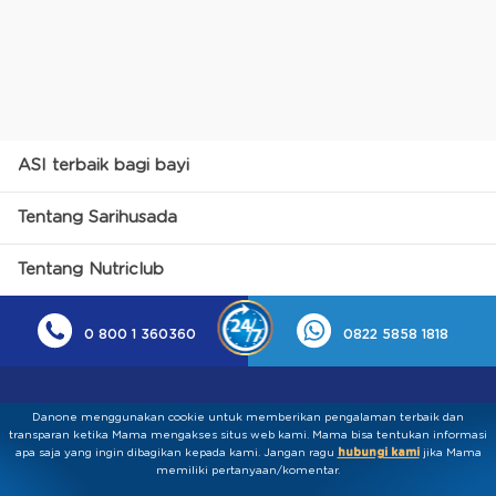
ASI terbaik bagi bayi
Tentang Sarihusada
Tentang Nutriclub
0 800 1 360360
0822 5858 1818
Danone menggunakan cookie untuk memberikan pengalaman terbaik dan
transparan ketika Mama mengakses situs web kami. Mama bisa tentukan informasi
apa saja yang ingin dibagikan kepada kami.​ ​Jangan ragu
hubungi kami
jika Mama
memiliki pertanyaan/komentar.