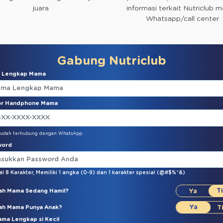
juara
informasi terkait Nutriclub me
Whatsapp/call center
Gabung Nutriclub
 Lengkap Mama
r Handphone Mama
sudah terhubung dengan WhatsApp
word
l 8 Karakter,
Memiliki 1 angka (0-9)
dan
1 karakter spesial (@#$%^&)
ah Mama Sedang Hamil?
ah Mama Punya Anak?
ma Lengkap si Kecil