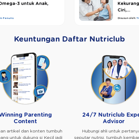
Omega-3 untuk Anak,
Kekurang
Ciri,...
im Penulis
Disusun oleh:
T
Keuntungan Daftar Nutriclub
Winning Parenting
24/7 Nutriclub Exp
Content
Advisor
an artikel dan konten tumbuh
Hubungi ahli untuk pertany
ng untuk dukung si Kecil jadi
seputar nutrisi, tumbuh kemba