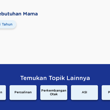
 Kebutuhan Mama
3 Tahun
Temukan Topik Lainnya
Perkembangan
an
Persalinan
ASI
P
Otak