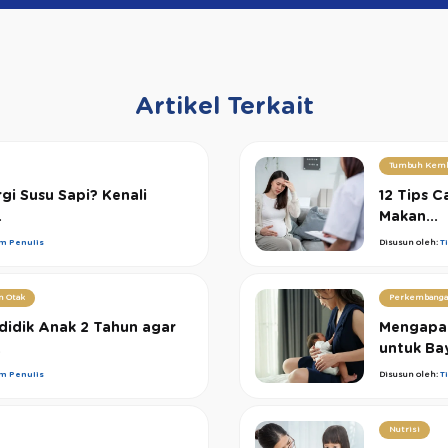
Artikel Terkait
Tumbuh Kem
gi Susu Sapi? Kenali
12 Tips 
.
Makan...
im Penulis
Disusun oleh:
T
n Otak
Perkembanga
didik Anak 2 Tahun agar
Mengapa 
.
untuk Ba
im Penulis
Disusun oleh:
T
Nutrisi