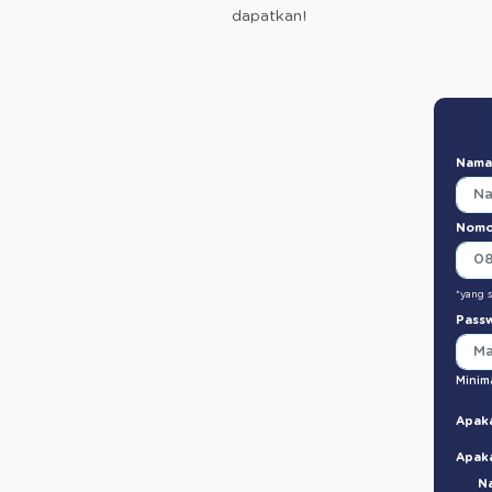
dapatkan!
Nama
Nomo
*yang 
Pass
Minima
Apak
Apak
Na