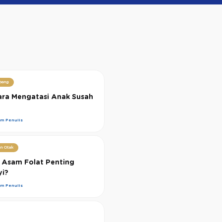
bang
Cara Mengatasi Anak Susah
im Penulis
n Otak
Asam Folat Penting
yi?
im Penulis