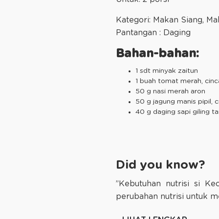
Kategori: Makan Siang, M
Pantangan : Daging
Bahan-bahan:
1 sdt minyak zaitun
1 buah tomat merah, cinc
50 g nasi merah aron
50 g jagung manis pipil, 
40 g daging sapi giling 
Did you know?
”Kebutuhan nutrisi si K
perubahan nutrisi untuk m