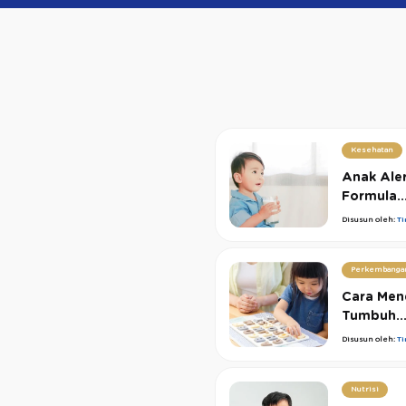
Kesehatan
Anak Aler
Formula..
Disusun oleh:
T
Perkembanga
Cara Men
Tumbuh..
Disusun oleh:
T
Nutrisi