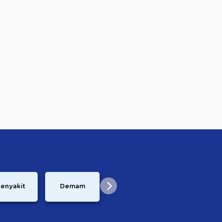
Perkembangan
Pasca
enyakit
Demam
Janin
Melahirkan