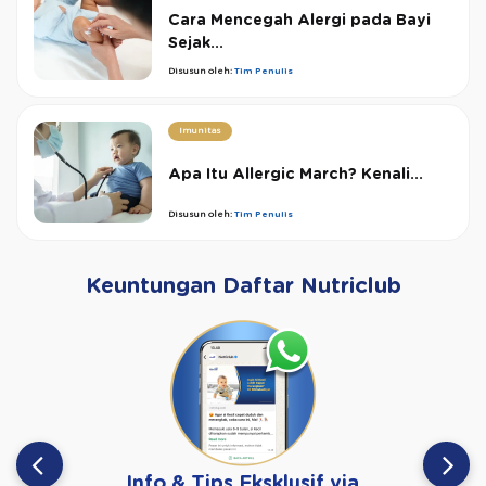
Cara Mencegah Alergi pada Bayi
Sejak...
Disusun oleh:
Tim Penulis
Imunitas
Apa Itu Allergic March? Kenali...
Disusun oleh:
Tim Penulis
Keuntungan Daftar Nutriclub
Info & Tips Eksklusif via