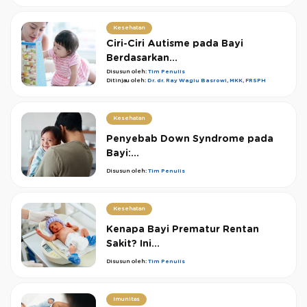
Kesehatan
Ciri-Ciri Autisme pada Bayi
Berdasarkan...
Disusun oleh:
Tim Penulis
Ditinjau oleh:
Dr. dr. Ray Wagiu Basrowi, MKK, FRSPH
Kesehatan
Penyebab Down Syndrome pada
Bayi:...
Disusun oleh:
Tim Penulis
Kesehatan
Kenapa Bayi Prematur Rentan
Sakit? Ini...
Disusun oleh:
Tim Penulis
Imunitas