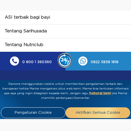
ASI terbaik bagi bayi
Tentang Sarihusada
Tentang Nutriclub
0 800 1 360360
0822 5858 1818
Danone menggunakan cookie untuk memberikan pengalaman terbaik dan
transparan ketika Mama mengakses situs web kami. Mama bisa tentukan informasi
apa saja yang ingin dibagikan kepada kami.​ ​Jangan ragu
hubungi kami
jika Mama
memiliki pertanyaan/komentar.
Kebijakan Privasi
Syarat & Ketentuan
Press
Pengaturan Cookie
Aktifkan Semua Cookie
Release
Tentang Kami
Hubungi
Kami
Artikel
FAQ
Tim Ahli
Tim Penulis