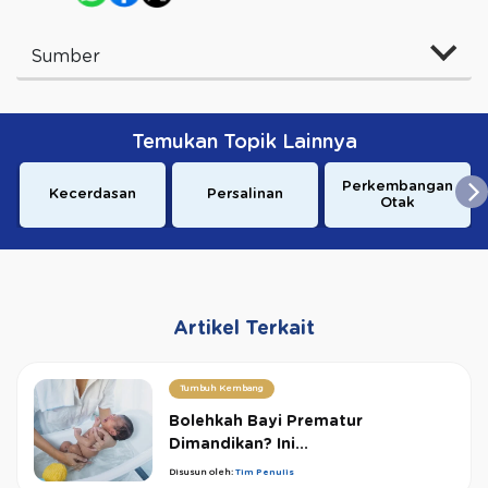
Sumber
Temukan Topik Lainnya
Perkembangan
Kecerdasan
Persalinan
Otak
Artikel Terkait
Tumbuh Kembang
Bolehkah Bayi Prematur
Dimandikan? Ini...
Disusun oleh:
Tim Penulis