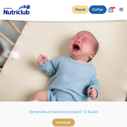
Masuk
Daftar
Beranda
Artikel
Imunitas
0-3 Bulan
Imunitas