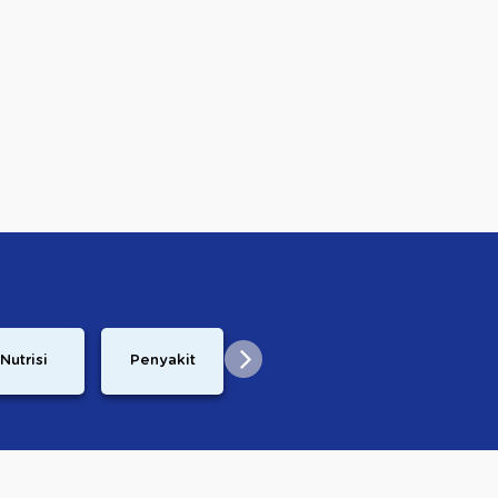
Nutrisi
Penyakit
Demam
Resep