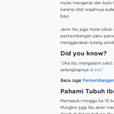
mulai mengeras dan bulu-b
karena otot wajahnya sud
bayi.
Janin Ibu juga mulai sib
perkembangan paru-paruny
menggerakan tulang sendi
Did you know?
”Jika Ibu mengalami sakit
selengkapnya
di sini
.“
Baca Juga:
Perkembangan 
Pahami Tubuh Ib
Memasuki minggu ke-15 k
Mungkin juga Ibu akan m