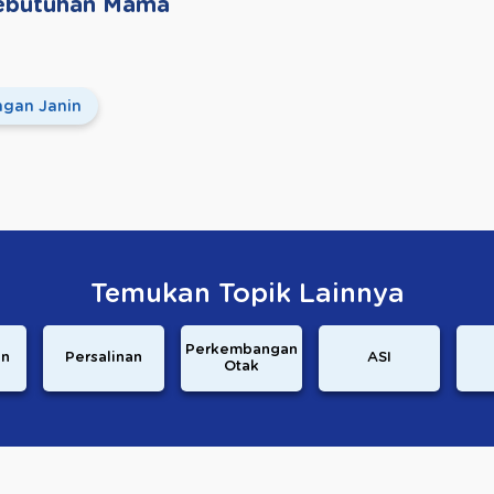
 Kebutuhan Mama
gan Janin
Temukan Topik Lainnya
Perkembangan
an
Persalinan
ASI
Otak