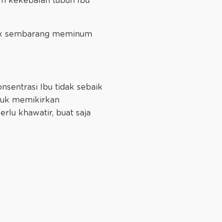
em kekebalan tubuh Ibu
idak sembarang meminum
sentrasi Ibu tidak sebaik
buk memikirkan
rlu khawatir, buat saja