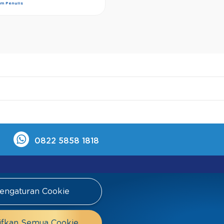
im Penulis
0822 5858 1818
engaturan Cookie
FAQ
Tim Ahli
Tim Penulis
ifkan Semua Cookie