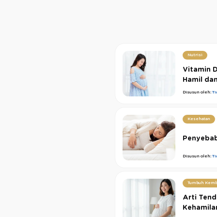
Nutrisi
Vitamin 
Hamil dan
Disusun oleh:
T
Kesehatan
Penyebab 
Disusun oleh:
T
Tumbuh Kemb
Arti Ten
Kehamila