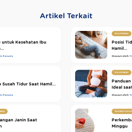
Artikel Terkait
Kesehatan
D untuk Kesehatan Ibu
Posisi Ti
...
Hamil...
im Penulis
Disusun oleh:
T
Kesehatan
Panduan 
Susah Tidur Saat Hamil...
Ideal saat
im Penulis
Disusun oleh:
T
ang
Tumbuh Kem
dangan Janin Saat
Perkemba
n
Minggu