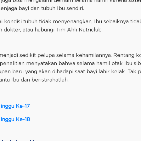
bu juga bisa mengalami demam selama hamil karena sist
enjaga bayi dan tubuh Ibu sendiri.
i kondisi tubuh tidak menyenangkan, Ibu sebaiknya t
 dokter, atau hubungi Tim Ahli Nutriclub.
enjadi sedikit pelupa selama kehamilannya. Rentang kon
penelitian menyatakan bahwa selama hamil otak Ibu si
n baru yang akan dihadapi saat bayi lahir kelak. Tak pe
tu Ibu dan beristirahatlah.
inggu Ke-17
inggu Ke-18