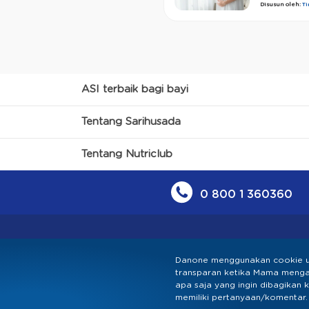
Disusun oleh:
T
ASI terbaik bagi bayi
Tentang Sarihusada
Tentang Nutriclub
0 800 1 360360
Danone menggunakan cookie u
transparan ketika Mama mengak
Kebijakan Privasi
Syarat & Kete
apa saja yang ingin dibagikan 
memiliki pertanyaan/komentar.