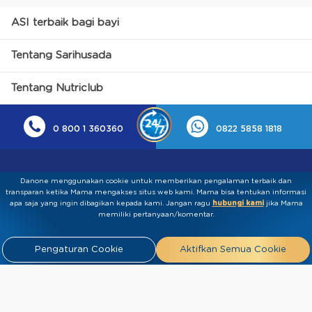
ASI terbaik bagi bayi
Tentang Sarihusada
Tentang Nutriclub
0 800 1 360360
0822 5858 1818
Danone menggunakan cookie untuk memberikan pengalaman terbaik dan
transparan ketika Mama mengakses situs web kami. Mama bisa tentukan informasi
apa saja yang ingin dibagikan kepada kami.​ ​Jangan ragu
hubungi kami
jika Mama
memiliki pertanyaan/komentar.
Kebijakan Privasi
Syarat & Ketentuan
Press
Pengaturan Cookie
Aktifkan Semua Cookie
Release
Tentang Kami
Hubungi
Kami
Artikel
FAQ
Tim Ahli
Tim Penulis