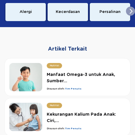
Alergi
Kecerdasan
Persalinan
Artikel Terkait
Nutrisi
Manfaat Omega-3 untuk Anak,
Sumber...
Disusun oleh:
Tim Penulis
Nutrisi
Kekurangan Kalium Pada Anak:
Ciri,...
Disusun oleh:
Tim Penulis