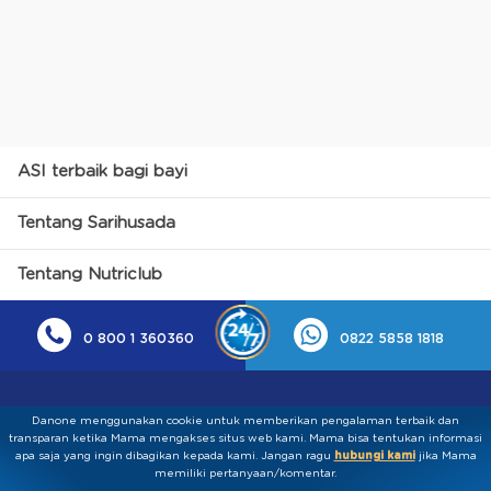
ASI terbaik bagi bayi
Tentang Sarihusada
Tentang Nutriclub
0 800 1 360360
0822 5858 1818
Danone menggunakan cookie untuk memberikan pengalaman terbaik dan
transparan ketika Mama mengakses situs web kami. Mama bisa tentukan informasi
apa saja yang ingin dibagikan kepada kami.​ ​Jangan ragu
hubungi kami
jika Mama
memiliki pertanyaan/komentar.