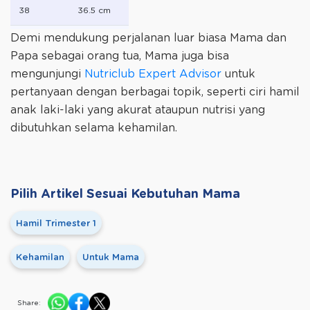
38
36.5 cm
Demi mendukung perjalanan luar biasa Mama dan
40
38 cm
Papa sebagai orang tua, Mama juga bisa
42
39 cm
mengunjungi
Nutriclub Expert Advisor
untuk
pertanyaan dengan berbagai topik, seperti ciri hamil
anak laki-laki yang akurat ataupun nutrisi yang
dibutuhkan selama kehamilan.
Pilih Artikel Sesuai Kebutuhan Mama
Hamil Trimester 1
Kehamilan
Untuk Mama
Share: