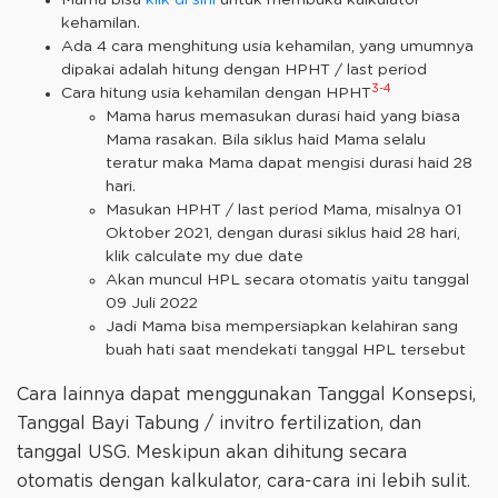
Mama bisa
klik di sini
untuk membuka kalkulator
kehamilan.
Ada 4 cara menghitung usia kehamilan, yang umumnya
dipakai adalah hitung dengan HPHT / last period
3-4
Cara hitung usia kehamilan dengan HPHT
Mama harus memasukan durasi haid yang biasa
Mama rasakan. Bila siklus haid Mama selalu
teratur maka Mama dapat mengisi durasi haid 28
hari.
Masukan HPHT / last period Mama, misalnya 01
Oktober 2021, dengan durasi siklus haid 28 hari,
klik calculate my due date
Akan muncul HPL secara otomatis yaitu tanggal
09 Juli 2022
Jadi Mama bisa mempersiapkan kelahiran sang
buah hati saat mendekati tanggal HPL tersebut
Cara lainnya dapat menggunakan Tanggal Konsepsi,
Tanggal Bayi Tabung / invitro fertilization, dan
tanggal USG. Meskipun akan dihitung secara
otomatis dengan kalkulator, cara-cara ini lebih sulit.