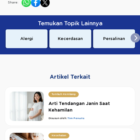
Share:
Temukan Topik Lainnya
Alergi
Kecerdasan
Persalinan
Artikel Terkait
Tumbuh Kembang
Arti Tendangan Janin Saat
Kehamilan
Disusun oleh:
Tim Penulis
Kesehatan