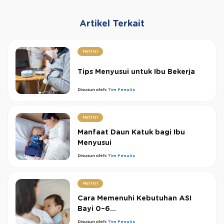
Artikel Terkait
Nutrisi
Tips Menyusui untuk Ibu Bekerja
Disusun oleh:
Tim Penulis
Nutrisi
Manfaat Daun Katuk bagi Ibu
Menyusui
Disusun oleh:
Tim Penulis
Nutrisi
Cara Memenuhi Kebutuhan ASI
Bayi 0–6...
Disusun oleh:
Tim Penulis