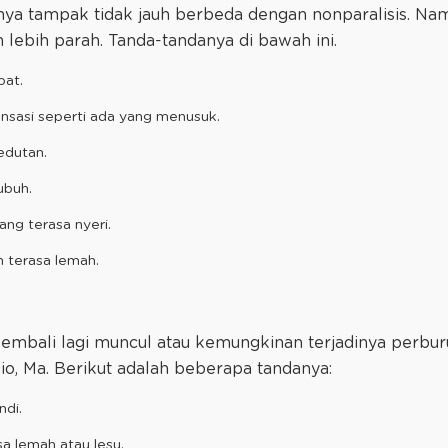
alnya tampak tidak jauh berbeda dengan nonparalisis. Nam
lebih parah. Tanda-tandanya di bawah ini.
bat.
nsasi seperti ada yang menusuk.
kedutan.
ubuh.
ng terasa nyeri.
n terasa lemah.
embali lagi muncul atau kemungkinan terjadinya perbu
lio, Ma. Berikut adalah beberapa tandanya:
ndi.
a lemah atau lesu.