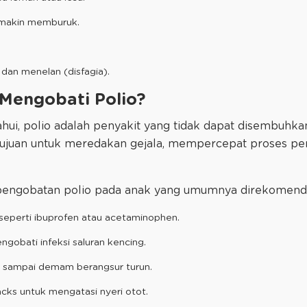
emakin memburuk.
 dan menelan (disfagia).
gobati Polio?​​​​​​​
ui, polio adalah penyakit yang tidak dapat disembuhkan
tujuan untuk meredakan gejala, mempercepat proses p
pengobatan polio pada anak yang umumnya direkomenda
seperti ibuprofen atau acetaminophen.
ngobati infeksi saluran kencing.
at sampai demam berangsur turun.
cks untuk mengatasi nyeri otot.