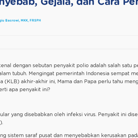
enyebab, Gejala, dan Cara P
agiu Basrowi, MKK, FRSPH
3
ikenal dengan sebutan penyakit polio adalah salah satu 
alam tubuh. Mengingat pemerintah Indonesia sempat me
sa (KLB) akhir-akhir ini, Mama dan Papa perlu tahu meng
rti apa penyakit ini?
lar yang disebabkan oleh infeksi virus. Penyakit ini dis
).
ang sistem saraf pusat dan menyebabkan kerusakan pada