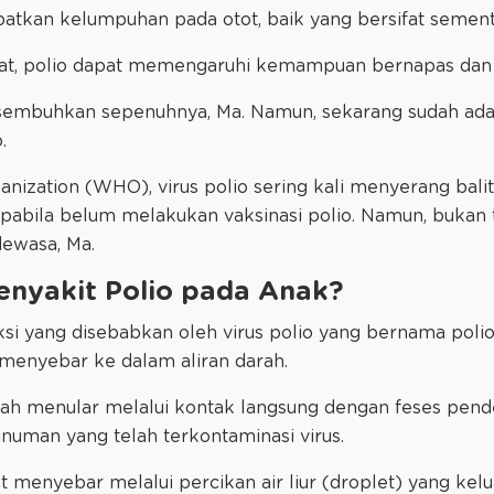
ibatkan kelumpuhan pada otot, baik yang bersifat sem
rat, polio dapat memengaruhi kemampuan bernapas dan
disembuhkan sepenuhnya, Ma. Namun, sekarang sudah ada
.
nization (WHO), virus polio sering kali menyerang balit
pabila belum melakukan vaksinasi polio. Namun, bukan 
dewasa, Ma.
nyakit Polio pada Anak?
eksi yang disebabkan oleh virus polio yang bernama poli
 menyebar ke dalam aliran darah.
ah menular melalui kontak langsung dengan feses pender
uman yang telah terkontaminasi virus.
at menyebar melalui percikan air liur (droplet) yang kelu