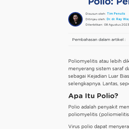
Polio: P
Disusun oleh:
Tim Penulis
Ditinjau oleh:
Dr. dr. Ray W
Diterbitkan:
08 Agustus 202
Pembahasan dalam artikel :
Poliomyelitis atau lebih d
menyerang sistem saraf d
sebagai Kejadian Luar Bia
selengkapnya. Lantas, sepe
Apa Itu Polio?
Polio adalah penyakit menu
poliomyelitis (poliomielitis
Virus polio dapat menyer