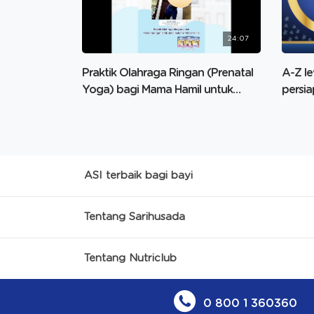
24:07
Praktik Olahraga Ringan (Prenatal
A-Z l
Yoga) bagi Mama Hamil untuk
persi
Perkembangan Otak Janin
Jamila
ASI terbaik bagi bayi
Tentang Sarihusada
Tentang Nutriclub
0 800 1 360360