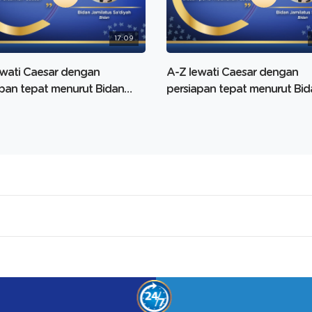
17:09
ewati Caesar dengan
A-Z lewati Caesar dengan
apan tepat menurut Bidan
persiapan tepat menurut Bid
tus Sa’yidah Part 2
Jamilatus Sa’yidah Part 1