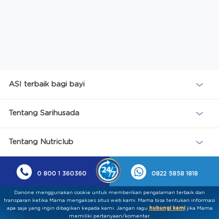
ASI terbaik bagi bayi
Tentang Sarihusada
Tentang Nutriclub
0 800 1 360360
0822 5858 1818
Danone menggunakan cookie untuk memberikan pengalaman terbaik dan
transparan ketika Mama mengakses situs web kami. Mama bisa tentukan informasi
apa saja yang ingin dibagikan kepada kami.​ ​Jangan ragu
hubungi kami
jika Mama
memiliki pertanyaan/komentar.