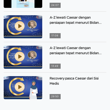
24:07
A-Z lewati Caesar dengan
persiapan tepat menurut Bidan
Jamilatus Sa’yidah Part 2
17:09
A-Z lewati Caesar dengan
persiapan tepat menurut Bidan
Jamilatus Sa’yidah Part 1
13:49
Recovery pasca Caesar dari Sisi
Medis
29:50