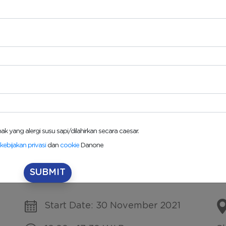
 yang alergi susu sapi/dilahirkan secara caesar.
Home
Event
kebijakan privasi
dan
cookie
Danone
rlindungan Bagi Mama & si Ke
SUBMIT
Start Date:
30 November 2021