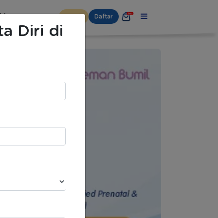
hip
Masuk
Daftar
a Diri di