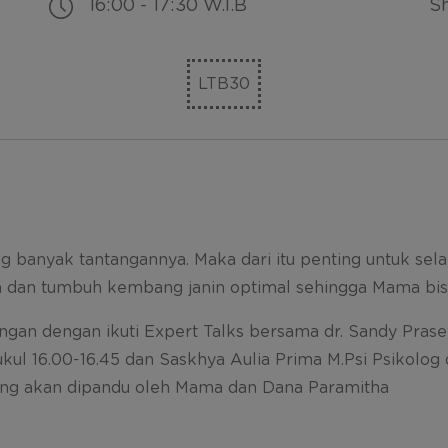
16:00 - 17:30 W.I.B
Sh
LTB30
 banyak tantangannya. Maka dari itu penting untuk sela
a dan tumbuh kembang janin optimal sehingga Mama bis
ungan dengan ikuti Expert Talks bersama dr. Sandy Pra
ukul 16.00-16.45 dan Saskhya Aulia Prima M.Psi Psikolo
ang akan dipandu oleh Mama dan Dana Paramitha