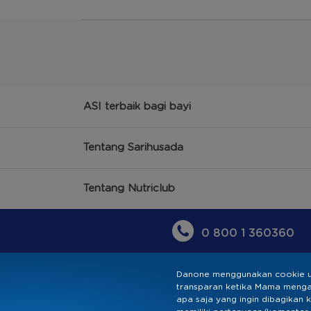
ASI terbaik bagi bayi
Tentang Sarihusada
Tentang Nutriclub
0 800 1 360360
Danone menggunakan cookie u
transparan ketika Mama mengak
apa saja yang ingin dibagikan 