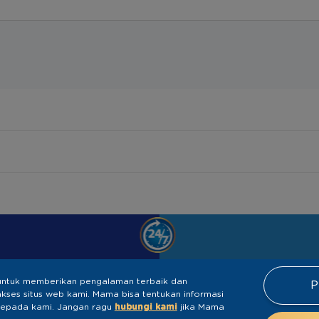
ntuk memberikan pengalaman terbaik dan
P
ses situs web kami. Mama bisa tentukan informasi
kepada kami.​ ​Jangan ragu
hubungi kami
jika Mama