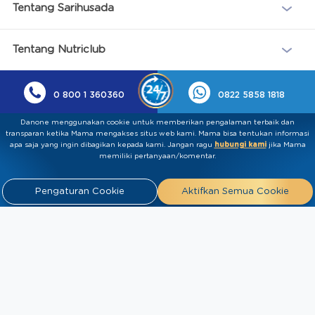
Tentang Sarihusada
Tentang Nutriclub
0 800 1 360360
0822 5858 1818
Danone menggunakan cookie untuk memberikan pengalaman terbaik dan
transparan ketika Mama mengakses situs web kami. Mama bisa tentukan informasi
apa saja yang ingin dibagikan kepada kami.​ ​Jangan ragu
hubungi kami
jika Mama
memiliki pertanyaan/komentar.
Pengaturan Cookie
Aktifkan Semua Cookie
Kebijakan Privasi
Syarat & Ketentuan
Press
Release
Tentang Kami
Hubungi
Kami
Artikel
FAQ
Tim Ahli
Tim Penulis
2026 PT Sarihusada Generasi Mahardhika. All rights reserved