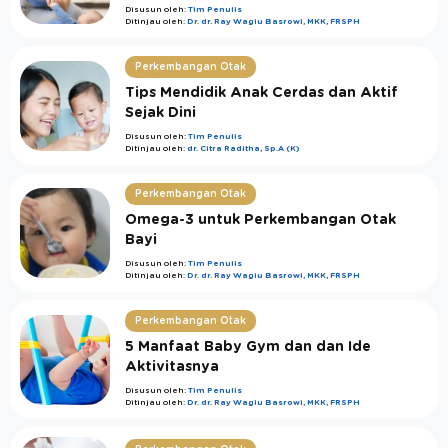
Disusun oleh:
Tim Penulis
Ditinjau oleh:
Dr. dr. Ray Wagiu Basrowi, MKK, FRSPH
Perkembangan Otak
Tips Mendidik Anak Cerdas dan Aktif
Sejak Dini
Disusun oleh:
Tim Penulis
Ditinjau oleh:
dr. Citra Raditha, Sp.A (K)
Perkembangan Otak
Omega-3 untuk Perkembangan Otak
Bayi
Disusun oleh:
Tim Penulis
Ditinjau oleh:
Dr. dr. Ray Wagiu Basrowi, MKK, FRSPH
Perkembangan Otak
5 Manfaat Baby Gym dan dan Ide
Aktivitasnya
Disusun oleh:
Tim Penulis
Ditinjau oleh:
Dr. dr. Ray Wagiu Basrowi, MKK, FRSPH