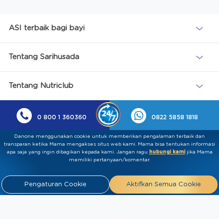
ASI terbaik bagi bayi
Tentang Sarihusada
Tentang Nutriclub
0 800 1 360360
0822 5858 1818
Danone menggunakan cookie untuk memberikan pengalaman terbaik dan
transparan ketika Mama mengakses situs web kami. Mama bisa tentukan informasi
apa saja yang ingin dibagikan kepada kami.​ ​Jangan ragu
hubungi kami
jika Mama
memiliki pertanyaan/komentar.
Pengaturan Cookie
Aktifkan Semua Cookie
Kebijakan Privasi
Syarat & Ketentuan
Press
Release
Tentang Kami
Hubungi