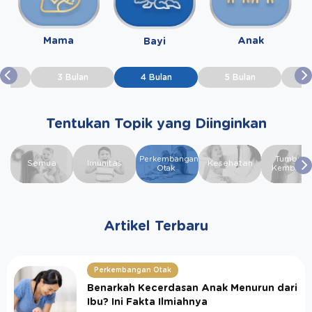
Mama
Anak
Bayi
n
3 Bulan
4 Bulan
5 Bulan
6
Tentukan Topik yang Diinginkan
Perkembangan
Tumbuh
Semua
Imunitas
Kesehatan
Otak
Kembang
Artikel Terbaru
Perkembangan Otak
Benarkah Kecerdasan Anak Menurun dari
Ibu? Ini Fakta Ilmiahnya