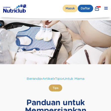
Masuk
Daftar
Beranda
Artikel
Tips
Untuk Mama
Tips
Panduan untuk
Mempersiapkan