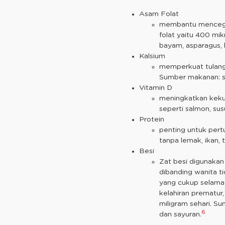
Asam Folat
membantu mencegah
folat yaitu 400 mi
bayam, asparagus, 
Kalsium
memperkuat tulang 
Sumber makanan: se
Vitamin D
meningkatkan kekua
seperti salmon, susu
Protein
penting untuk per
tanpa lemak, ikan, 
Besi
Zat besi digunaka
dibanding wanita t
yang cukup selama 
kelahiran prematur
miligram sehari. 
6
dan sayuran.