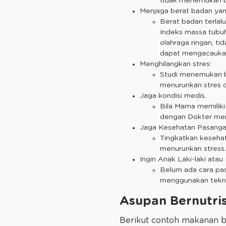
tidak menemukan bu
Menjaga berat badan yan
Berat badan terlal
Indeks massa tubuh
olahraga ringan, t
dapat mengacaukan 
Menghilangkan stres:
Studi menemukan ba
menurunkan stres 
Jaga kondisi medis.
Bila Mama memiliki 
dengan Dokter men
Jaga Kesehatan Pasang
Tingkatkan keseha
menurunkan stress.
Ingin Anak Laki-laki ata
Belum ada cara pas
menggunakan tekni
Asupan Bernutris
Berikut contoh makanan b