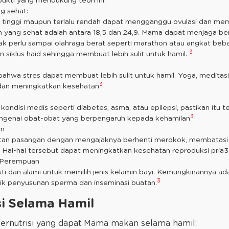
kti yang mendukung teori ini.
g sehat:
u tinggi maupun terlalu rendah dapat mengganggu ovulasi dan me
 yang sehat adalah antara 18,5 dan 24,9. Mama dapat menjaga b
idak perlu sampai olahraga berat seperti marathon atau angkat beb
3
siklus haid sehingga membuat lebih sulit untuk hamil.
hwa stres dapat membuat lebih sulit untuk hamil. Yoga, meditas
3
dan meningkatkan kesehatan
kondisi medis seperti diabetes, asma, atau epilepsi, pastikan itu t
3
genai obat-obat yang berpengaruh kepada kehamilan
an
tan pasangan dengan mengajaknya berhenti merokok, membatasi a
 Hal-hal tersebut dapat meningkatkan kesehatan reproduksi pria3
u Perempuan
ti dan alami untuk memilih jenis kelamin bayi. Kemungkinannya a
3
k penyusunan sperma dan inseminasi buatan.
i Selama Hamil
ernutrisi yang dapat Mama makan selama hamil: