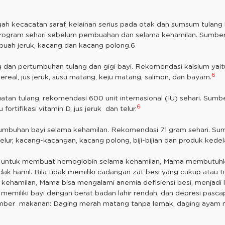
 kecacatan saraf, kelainan serius pada otak dan sumsum tulan
krogram sehari sebelum pembuahan dan selama kehamilan. Sumber m
buah jeruk, kacang dan kacang polong.6
dan pertumbuhan tulang dan gigi bayi. Rekomendasi kalsium yaitu
6
real, jus jeruk, susu matang, keju matang, salmon, dan bayam.
tan tulang, rekomendasi 600 unit internasional (IU) sehari. Sum
6
 fortifikasi vitamin D, jus jeruk dan telur.
tumbuhan bayi selama kehamilan. Rekomendasi 71 gram sehari. S
telur, kacang-kacangan, kacang polong, biji-bijian dan produk kedela
n untuk membuat hemoglobin selama kehamilan, Mama membutuhkan 
idak hamil. Bila tidak memiliki cadangan zat besi yang cukup atau
kehamilan, Mama bisa mengalami anemia defisiensi besi, menjadi l
, memiliki bayi dengan berat badan lahir rendah, dan depresi pasc
Sumber makanan: Daging merah matang tanpa lemak, daging ayam m