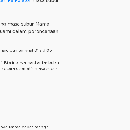
n kalkulator
masa subur.
ung masa subur Mama
suami dalam perencanaan
haid dari tanggal 01 s.d 05
 Bila interval haid antar bulan
ng secara otomatis masa subur
r maka Mama dapat mengisi