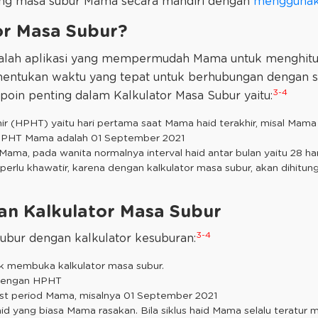
ung masa subur Mama secara mandiri dengan
menggunaka
or Masa Subur?
dalah aplikasi yang mempermudah Mama untuk menghit
entukan waktu yang tepat untuk berhubungan dengan 
3-4
oin penting dalam Kalkulator Masa Subur yaitu:
ir (HPHT) yaitu hari pertama saat Mama haid terakhir, misal Mama 
HPHT Mama adalah 01 September 2021
Mama, pada wanita normalnya interval haid antar bulan yaitu 28 hari.
k perlu khawatir, karena dengan kalkulator masa subur, akan dihitu
n Kalkulator Masa Subur
3-4
subur dengan kalkulator kesuburan:
k membuka kalkulator masa subur.
 dengan HPHT
st period Mama, misalnya 01 September 2021
aid yang biasa Mama rasakan. Bila siklus haid Mama selalu teratu