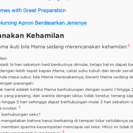
mes with Great Preparation
Nursing Apron Berdasarkan Jenisnya
anakan Kehamilan
3
Mama ikuti bila Mama sedang merencanakan kehamilan:
asi:
jadi 14 hari sebelum haid berikutnya dimulai, tetapi hal ini dapat be
engan lebih tepat kapan Mama, catat suhu tubuh dan lendir servi
nda masa subur, bila Mama merasakannya, berarti Mama sedang d
dengan pasangan:
 hamil adalah ketika Mama berhubungan dengan suami 1 hingga 2 
s yang panjang, dan wanita dengan siklus tidak teratur, tenang sa
 hingga 5 hari sehingga dapat berhubungan mulai 3 hari sebelum ov
3
 ovulasi.
h berhubungan seks?
mengatakan bahwa harus berbaring di tempat tidur setidaknya se
memberi sperma kesempatan mencapai sel telur. Mitos ini tidak be
3