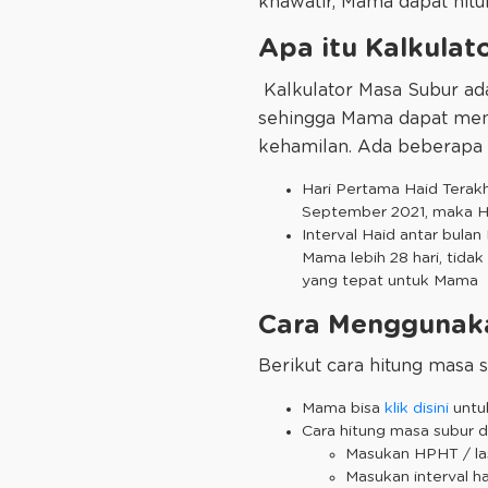
khawatir, Mama dapat hit
Apa itu Kalkulat
Kalkulator Masa Subur a
sehingga Mama dapat men
kehamilan. Ada beberapa p
Hari Pertama Haid Terakh
September 2021, maka 
Interval Haid antar bulan 
Mama lebih 28 hari, tida
yang tepat untuk Mama
Cara Menggunaka
Berikut cara hitung masa 
Mama bisa
klik disini
untu
Cara hitung masa subur
Masukan HPHT / la
Masukan interval h