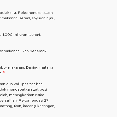
g belakang. Rekomendasi asam
akanan: sereal, sayuran hijau,
 1.000 miligram sehari.
ber makanan: Ikan berlemak
umber makanan: Daging matang
6
i.
dua kali lipat zat besi
 tidak mendapatkan zat besi
elah, meningkatkan risiko
apersalinan. Rekomendasi 27
atang, ikan, kacang-kacangan,