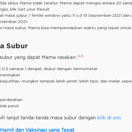
. Bila siklus Mama tidak teratur, Mama dapat mengisi antara 20 samp
gisi, klik Get your Result
l masa subur / fertile window yaitu 11 s.d 15 September 2021 dan
eptember 2021.
 masa subur, Mama bisa mempersiapkan waktu yang tepat untu
a Subur
2,3
 subur yang dapat Mama rasakan:
a 0.5 sampai 1 derajat, diukur dengan termometer
 meningkat
keputihan, mungkin tampak lebih jernih, lebih tipis, dan melar, sepe
 perdarahan
pada perut
h lanjut tanda-tanda masa subur dengan
klik di sini.
 Hamil dan Vaksinasi yang Tepat