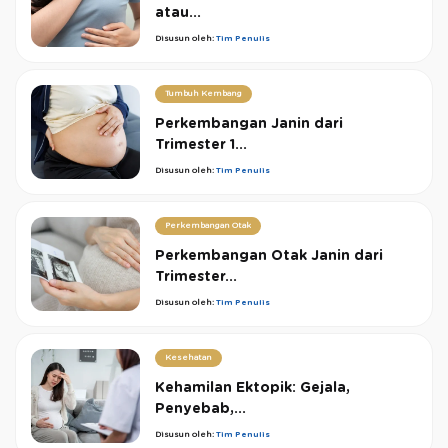
atau...
Disusun oleh:
Tim Penulis
Tumbuh Kembang
Perkembangan Janin dari
Trimester 1...
Disusun oleh:
Tim Penulis
Perkembangan Otak
Perkembangan Otak Janin dari
Trimester...
Disusun oleh:
Tim Penulis
Kesehatan
Kehamilan Ektopik: Gejala,
Penyebab,...
Disusun oleh:
Tim Penulis