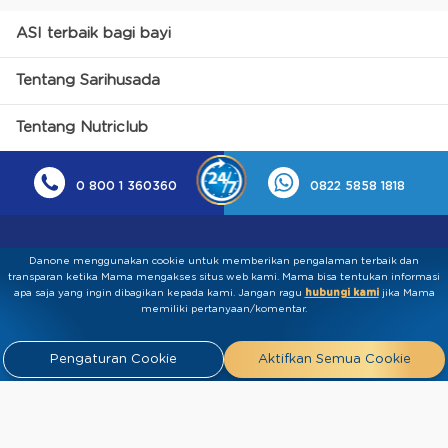
ASI terbaik bagi bayi
Tentang Sarihusada
Tentang Nutriclub
0 800 1 360360
0822 5858 1818
Danone menggunakan cookie untuk memberikan pengalaman terbaik dan
transparan ketika Mama mengakses situs web kami. Mama bisa tentukan informasi
apa saja yang ingin dibagikan kepada kami.​ ​Jangan ragu
hubungi kami
jika Mama
memiliki pertanyaan/komentar.
Kebijakan Privasi
Syarat & Ketentuan
Press
Pengaturan Cookie
Aktifkan Semua Cookie
Release
Tentang Kami
Hubungi
Kami
Artikel
FAQ
Tim Ahli
Tim Penulis