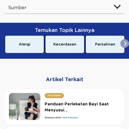
Sumber
Temukan Topik Lainnya
Alergi
Kecerdasan
Persalinan
Artikel Terkait
Kesehatan
Panduan Perlekatan Bayi Saat
Menyusui...
Disusun oleh:
Tim Penulis