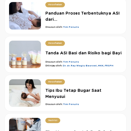
Kesehatan
Panduan Proses Terbentuknya ASI
dari...
Disusun oleh:
Tim Penulis
Kesehatan
Tanda ASI Basi dan Risiko bagi Bayi
Disusun oleh:
Tim Penulis
Ditinjau oleh:
Dr. dr. Ray Wagiu Basrowi, MKK, FRSPH
Kesehatan
Tips Ibu Tetap Bugar Saat
Menyusui
Disusun oleh:
Tim Penulis
Nutrisi