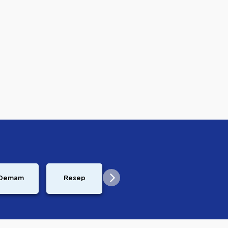
Perkembangan
Pasca
Demam
Resep
Janin
Melahirkan