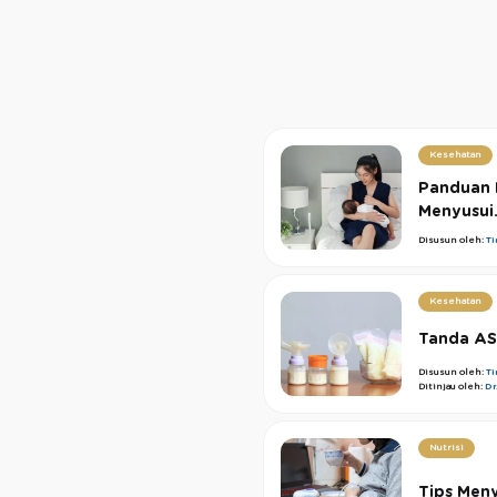
Kesehatan
Panduan 
Menyusui.
Disusun oleh:
T
Kesehatan
Tanda ASI
Disusun oleh:
T
Ditinjau oleh:
Dr
Nutrisi
Tips Meny