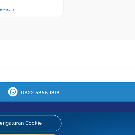
im Penulis
0822 5858 1818
engaturan Cookie
FAQ
Tim Ahli
Tim Penulis