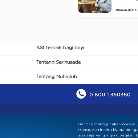
Disusun oleh:
T
ASI terbaik bagi bayi
Tentang Sarihusada
Tentang Nutriclub
0 800 1 360360
Danone menggunakan cookie u
transparan ketika Mama mengak
Kebijakan Privasi
Syarat & Kete
apa saja yang ingin dibagikan 