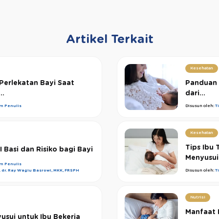
Artikel Terkait
Kesehatan
Perlekatan Bayi Saat
Panduan 
..
dari...
im Penulis
Disusun oleh:
T
Kesehatan
Tips Ibu
 Basi dan Risiko bagi Bayi
Menyusui
im Penulis
. dr. Ray Wagiu Basrowi, MKK, FRSPH
Disusun oleh:
T
Nutrisi
Manfaat 
usui untuk Ibu Bekerja