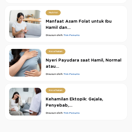
Nutrisi
Manfaat Asam Folat untuk Ibu
Hamil dan...
Disusun oleh:
Tim Penulis
Kesehatan
Nyeri Payudara saat Hamil, Normal
atau...
Disusun oleh:
Tim Penulis
Kesehatan
Kehamilan Ektopik: Gejala,
Penyebab,...
Disusun oleh:
Tim Penulis