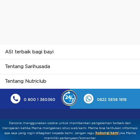
ASI terbaik bagi bayi
Tentang Sarihusada
Tentang Nutriclub
0 800 1 360360
0822 5858 1818
Danone menggunakan cookie untuk memberikan pengalaman terbaik dan
transparan ketika Mama mengakses situs web kami. Mama bisa tentukan informasi
apa saja yang ingin dibagikan kepada kami.​ ​Jangan ragu
hubungi kami
jika Mama
memiliki pertanyaan/komentar.